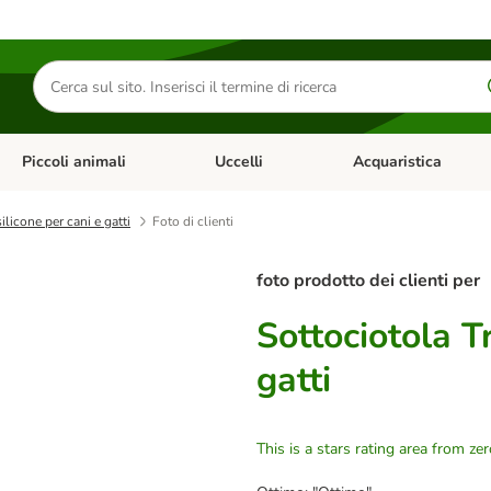
Cerca
prodotti
Piccoli animali
Uccelli
Acquaristica
Apri Menu Categoria: Diete e antiparassitari
Apri Menu Categoria: Piccoli animali
Apri Menu Categoria: U
silicone per cani e gatti
Foto di clienti
foto prodotto dei clienti per
Sottociotola Tr
gatti
This is a stars rating area from zer