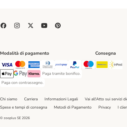
Modalità di pagamento
Consegna
Poste Ital
In
Paga con Visa. Payment Method
Paga con Mastercard. Payment Method
Paga con American Express. Payment Method
Paga con Diners Club. Payment Method
Paga con Postepay. Payment Method
Paga con PayPal. Payment Meth
Paga con Maestro. Paym
Paga tramite bonifico.
Paga tramite bonifico. Payment Method
Apple Pay Payment Method
Google Pay Payment Method
Klarna Payment Method
Paga con contrassegno.
Paga con contrassegno. Payment Method
Chi siamo
Carriera
Informazioni Legali
Vai all'Atto sui servizi dig
Spese e tempi di consegna
Metodi di Pagamento
Privacy
I cli
© zooplus SE
2026