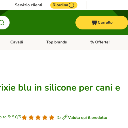
Servizio clienti
Riordina
Carrello
Cavalli
Top brands
% Offerte!
ccelli
Apri Menu Categoria: Acquaristica
Apri Menu Categoria: Cavalli
Apri Menu Categoria: T
ixie blu in silicone per cani e
o to 5: 5.0/5
Valuta qui il prodotto
(
1
)