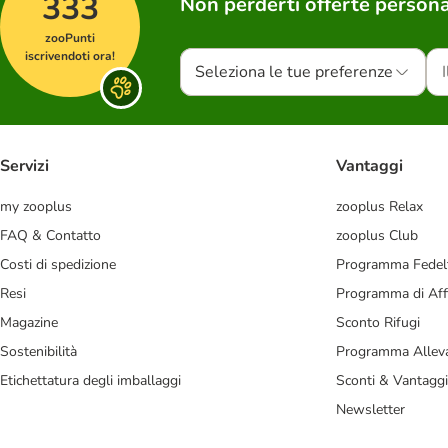
333
Non perderti offerte persona
zooPunti
iscrivendoti ora!
Seleziona le tue preferenze
Servizi
Vantaggi
my zooplus
zooplus Relax
FAQ & Contatto
zooplus Club
Costi di spedizione
Programma Fedel
Resi
Programma di Affi
Magazine
Sconto Rifugi
Sostenibilità
Programma Alleva
Etichettatura degli imballaggi
Sconti & Vantaggi
Newsletter