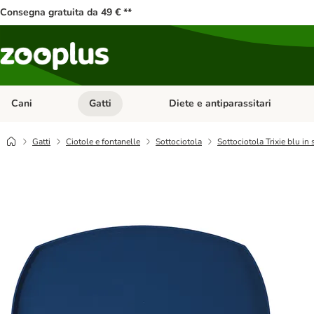
Consegna gratuita da 49 € **
Cani
Gatti
Diete e antiparassitari
Apri Menu Categoria: Cani
Apri Menu Categoria: Gatti
Gatti
Ciotole e fontanelle
Sottociotola
Sottociotola Trixie blu in 