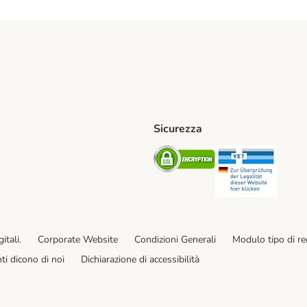
Sicurezza
iane. Shipping Method
Post. Shipping Method
Security
Securit
od
ent Method
itali.
Corporate Website
Condizioni Generali
Modulo tipo di r
enti dicono di noi
Dichiarazione di accessibilità