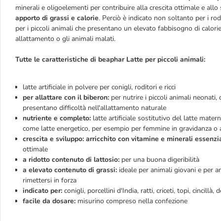
minerali e oligoelementi per contribuire alla crescita ottimale e allo
apporto di grassi e calorie
. Perciò è indicato non soltanto per i rod
per i piccoli animali che presentano un elevato fabbisogno di calor
allattamento o gli animali malati.
Tutte le caratteristiche di beaphar Latte per piccoli animali:
latte artificiale in polvere per conigli, roditori e ricci
per allattare con il biberon:
per nutrire i piccoli animali neonat
presentano difficoltà nell'allattamento naturale
nutriente e completo:
latte artificiale sostitutivo del latte mat
come latte energetico, per esempio per femmine in gravidanza o 
crescita e sviluppo: arricchito con vitamine e minerali essenzia
ottimale
a ridotto contenuto di lattosio:
per una buona digeribilità
a elevato contenuto di grassi:
ideale per animali giovani e per 
rimettersi in forza
indicato per:
conigli, porcellini d'India, ratti, criceti, topi, cincillà, 
facile da dosare:
misurino compreso nella confezione