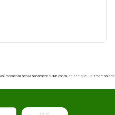
Pre
2
22,
 qualsiasi momento senza sostenere alcun costo, se non quelli di trasmissione
Iscriviti