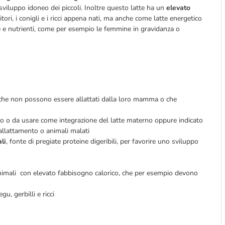
 sviluppo idoneo dei piccoli. Inoltre questo latte ha un
elevato
itori, i conigli e i ricci appena nati, ma anche come latte energetico
ie e nutrienti, come per esempio le femmine in gravidanza o
i, che non possono essere allattati dalla loro mamma o che
erno o da usare come integrazione del latte materno oppure indicato
allattamento o animali malati
li
, fonte di pregiate proteine digeribili, per favorire uno sviluppo
animali con elevato fabbisogno calorico, che per esempio devono
degu, gerbilli e ricci