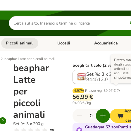
Cerca
prodotti
Piccoli animali
Uccelli
Acquaristica
Apri Menu Categoria: Diete e antiparassitari
Apri Menu Categoria: Piccoli animali
Apri Menu Categoria: U
beaphar Latte per piccoli animali
Prezzo tot
beaphar
degli stess
Scegli l'articolo (2 varianti)
articoli se
acquistati
Set %: 3 x 200 g
Latte
singolarm
944513.0
per
-4.97%
Prezzo reg.
59,97 €
56,99 €
piccoli
94,98 € / kg
Agg
animali
car
Set %: 3 x 200 g
Guadagna 57 zooPunti s
(
0
)