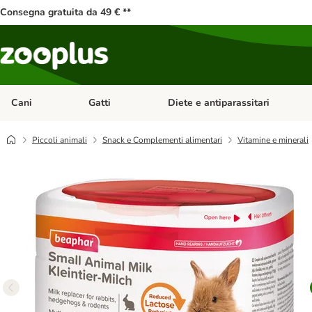
Consegna gratuita da 49 € **
Cani
Gatti
Diete e antiparassitari
Apri Menu Categoria: Cani
Apri Menu Categoria: Gatti
Piccoli animali
Snack e Complementi alimentari
Vitamine e minerali