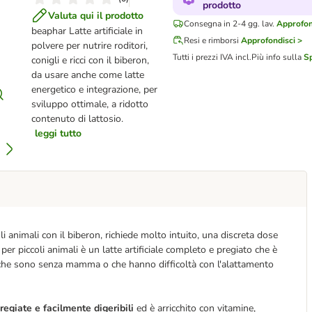
prodotto
Valuta qui il prodotto
Consegna in 2-4 gg. lav.
Approfon
beaphar Latte artificiale in
Resi e rimborsi
Approfondisci >
polvere per nutrire roditori,
Tutti i prezzi IVA incl.
Più info sulla
Sp
conigli e ricci con il biberon,
da usare anche come latte
energetico e integrazione, per
sviluppo ottimale, a ridotto
contenuto di lattosio.
leggi tutto
iccoli animali con il biberon, richiede molto intuito, una discreta dose
r piccoli animali è un latte artificiale completo e pregiato che è
i che sono senza mamma o che hanno difficoltà con l'alattamento
regiate e facilmente digeribili
ed è arricchito con vitamine,