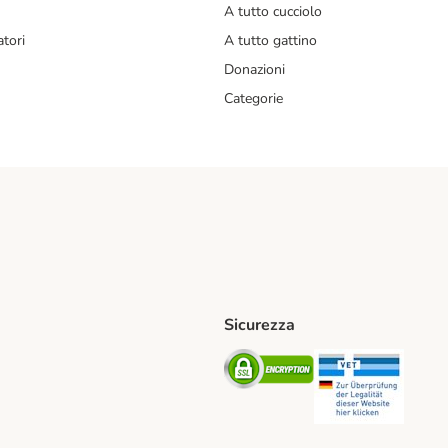
A tutto cucciolo
tori
A tutto gattino
Donazioni
Categorie
Sicurezza
iane. Shipping Method
Post. Shipping Method
Security
Securit
od
ent Method