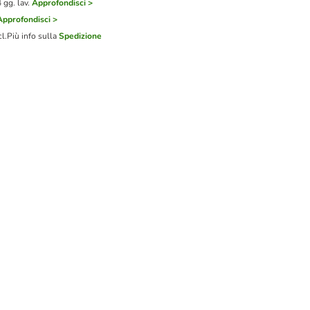
gg. lav.
Approfondisci >
Approfondisci >
cl.
Più info sulla
Spedizione