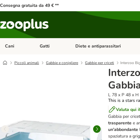
Consegna gratuita da 49 € **
Cani
Gatti
Diete e antiparassitari
Apri Menu Categoria: Cani
Apri Menu Categoria: Gatti
Piccoli animali
Gabbie e conigliere
Gabbie per criceti
Interzoo Bi
Interz
Gabbia 
L 78 x P 48 x H
This is a stars r
Valuta qui i
Gabbia per criceti
trasparente
e a
un'abbondante l
spaziatura a grig