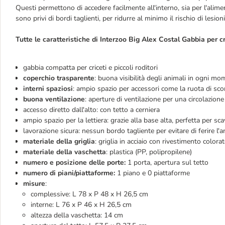
Questi permettono di accedere facilmente all'interno, sia per l'alimen
sono privi di bordi taglienti, per ridurre al minimo il rischio di lesion
Tutte le caratteristiche di Interzoo Big Alex Costal Gabbia per cr
gabbia compatta per criceti e piccoli roditori
coperchio trasparente
: buona visibilità degli animali in ogni m
interni spaziosi
: ampio spazio per accessori come la ruota di scor
buona ventilazione
: aperture di ventilazione per una circolazione 
accesso diretto dall'alto: con tetto a cerniera
ampio spazio per la lettiera: grazie alla base alta, perfetta per sc
lavorazione sicura: nessun bordo tagliente per evitare di ferire l'
materiale della griglia
: griglia in acciaio con rivestimento colora
materiale della vaschetta
: plastica (PP, polipropilene)
numero e posizione delle porte:
1 porta, apertura sul tetto
numero di piani/piattaforme:
1 piano e 0 piattaforme
misure
:
complessive: L 78 x P 48 x H 26,5 cm
interne: L 76 x P 46 x H 26,5 cm
altezza della vaschetta: 14 cm