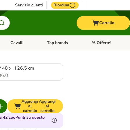
Servizio clienti
Riordina
Carrello
Cavalli
Top brands
% Offerte!
ccelli
Apri Menu Categoria: Acquaristica
Apri Menu Categoria: Cavalli
Apri Menu Categoria: T
P 48 x H 26,5 cm
06.0
Aggiungi
Aggiungi
al
al
carrello
carrello
 42 zooPunti su questo