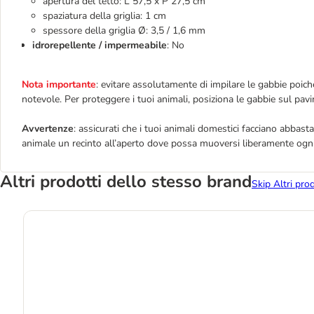
apertura del tetto: L 57,5 x P 27,5 cm
spaziatura della griglia: 1 cm
spessore della griglia Ø: 3,5 / 1,6 mm
idrorepellente / impermeabile
: No
Nota importante
: evitare assolutamente di impilare le gabbie poiché
notevole. Per proteggere i tuoi animali, posiziona le gabbie sul pavi
Avvertenze
: assicurati che i tuoi animali domestici facciano abbasta
animale un recinto all’aperto dove possa muoversi liberamente ogni
Altri prodotti dello stesso brand
Skip Altri pro