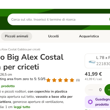
Cerca
prodotti
Piccoli animali
Uccelli
Acquaristica
Apri Menu Categoria: Diete e antiparassitari
Apri Menu Categoria: Piccoli animali
Apri Menu Categoria: U
g Alex Costal Gabbia per criceti
oo Big Alex Costal
L 78 x 
22183
per criceti
41,99 €
 26,5 cm
ating area from zero to 5: 5.0/5
41,99 € / cad.
(
1
)
l prodotto
 e piccoli roditori,
con coperchio in plastica
mpia apertura sul tetto,
vassoio a base alta per
Guadagna
ettiera
, generose aperture di ventilazione,
prodotto
lia: 1 cm
leggi tutto