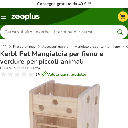
Consegna gratuita da 49 € **
Overview
catalogo
Cerca
prodotti
Piccoli animali
Accessori gabbie
Mangiatoie e contenitori fieno
K
Kerbl Pet Mangiatoia per fieno e
verdure per piccoli animali
L 24 x P 24 x H 30 cm
Valuta qui il prodotto
(
0
)