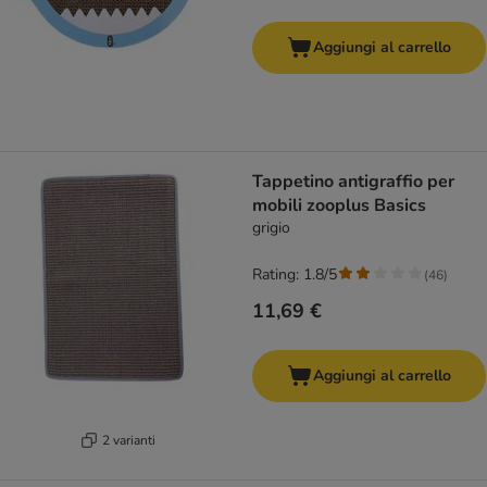
Aggiungi al carrello
Tappetino antigraffio per
mobili zooplus Basics
grigio
Rating: 1.8/5
(
46
)
11,69 €
Aggiungi al carrello
2 varianti