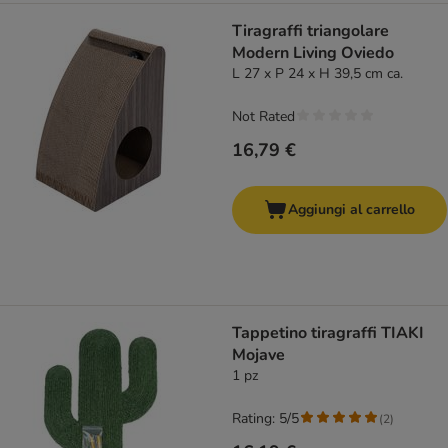
Tiragraffi triangolare
Modern Living Oviedo
L 27 x P 24 x H 39,5 cm ca.
Not Rated
16,79 €
Aggiungi al carrello
Tappetino tiragraffi TIAKI
Mojave
1 pz
Rating: 5/5
(
2
)