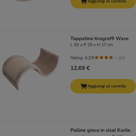
Aggiungi al carrello
Tappetino tiragraffi Wave
L 50 x P 29 x H 17 cm
Rating: 4.2/5
(
27
)
12,69 €
Aggiungi al carrello
Palline gioco in sisal Karlie