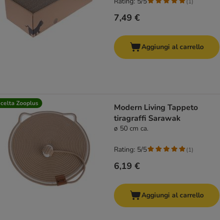
Rating: 5/5
(
1
)
7,49 €
Aggiungi al carrello
celta Zooplus
Modern Living Tappeto
tiragraffi Sarawak
ø 50 cm ca.
Rating: 5/5
(
1
)
6,19 €
Aggiungi al carrello