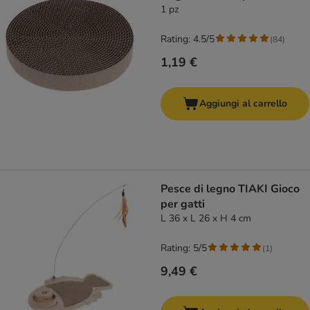
1 pz
Rating: 4.5/5
(
84
)
1,19 €
Aggiungi al carrello
Pesce di legno TIAKI Gioco
per gatti
L 36 x L 26 x H 4 cm
Rating: 5/5
(
1
)
9,49 €