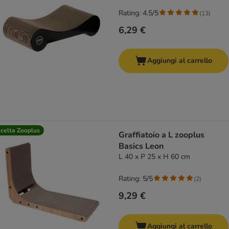
Rating: 4.5/5
(
13
)
6,29 €
Aggiungi al carrello
celta Zooplus
Graffiatoio a L zooplus
Basics Leon
L 40 x P 25 x H 60 cm
Rating: 5/5
(
2
)
9,29 €
Aggiungi al carrello