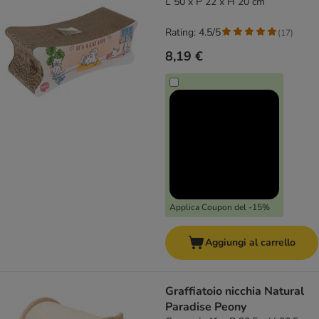
L 50 x P 22 x H 20 cm
Rating: 4.5/5
(
17
)
8,19 €
Applica Coupon del -15%
Aggiungi al carrello
Graffiatoio nicchia Natural
Paradise Peony