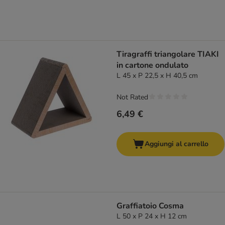
Tiragraffi triangolare TIAKI
in cartone ondulato
L 45 x P 22,5 x H 40,5 cm
Not Rated
6,49 €
Aggiungi al carrello
Graffiatoio Cosma
L 50 x P 24 x H 12 cm