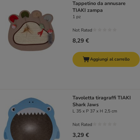
Tappetino da annusare
TIAKI zampa
1 pz
Not Rated
8,29 €
Aggiungi al carrello
Tavoletta tiragraffi TIAKI
Shark Jaws
L 35 x P 37 x H 2,5 cm
Not Rated
3,29 €