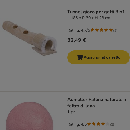
Tunnel gioco per gatti 3in1
L 185 x P 30 x H 28 cm
Rating: 4.7/5
(
9
)
32,49 €
Aggiungi al carrello
Aumüller Pallina naturale in
feltro di lana
1 pz
Rating: 4/5
(
3
)