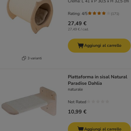
Crema: L 41 x P 30,5 x H 32,5 cm
Rating: 4/5
(
171
)
27,49 €
27,49 € / cad.
Aggiungi al carrello
3 varianti
Piattaforma in sisal Natural
Paradise Dahlia
naturale
Not Rated
10,99 €
Aggiungi al carrello