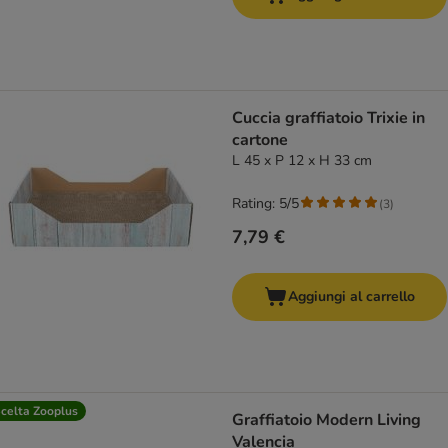
Cuccia graffiatoio Trixie in
cartone
L 45 x P 12 x H 33 cm
Rating: 5/5
(
3
)
7,79 €
Aggiungi al carrello
celta Zooplus
Graffiatoio Modern Living
Valencia