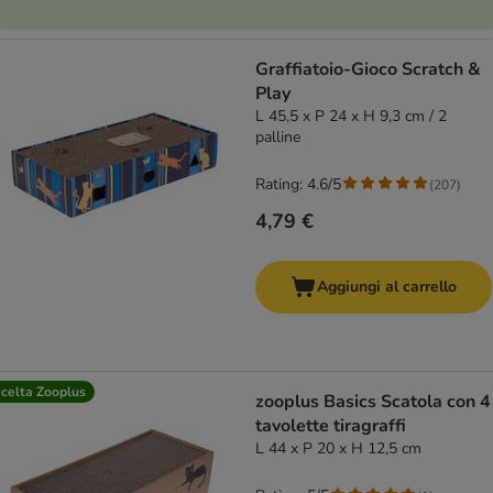
Graffiatoio-Gioco Scratch &
Play
L 45,5 x P 24 x H 9,3 cm / 2
palline
Rating: 4.6/5
(
207
)
4,79 €
Aggiungi al carrello
celta Zooplus
zooplus Basics Scatola con 4
tavolette tiragraffi
L 44 x P 20 x H 12,5 cm