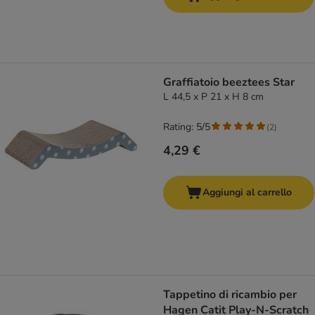
Graffiatoio beeztees Star
L 44,5 x P 21 x H 8 cm
Rating: 5/5
(
2
)
4,29 €
Aggiungi al carrello
Tappetino di ricambio per
Hagen Catit Play-N-Scratch