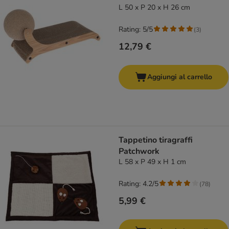
L 50 x P 20 x H 26 cm
Rating: 5/5
(
3
)
12,79 €
Aggiungi al carrello
Tappetino tiragraffi
Patchwork
L 58 x P 49 x H 1 cm
Rating: 4.2/5
(
78
)
5,99 €