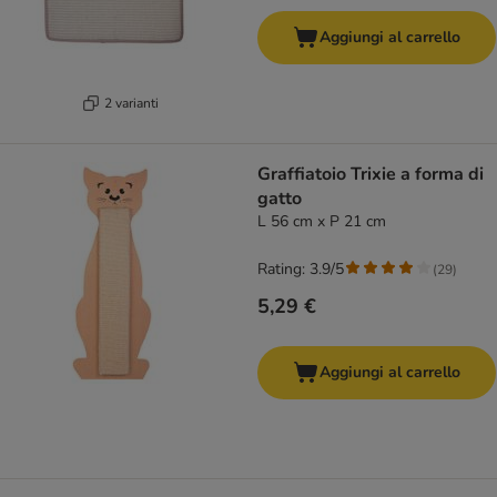
Aggiungi al carrello
2 varianti
Graffiatoio Trixie a forma di
gatto
L 56 cm x P 21 cm
Rating: 3.9/5
(
29
)
5,29 €
Aggiungi al carrello