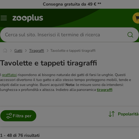
Consegna gratuita da 49 € **
Overview
catalogo
Cerca
prodotti
Gatti
Tiragraffi
Tavolette e tappeti tiragraffi
Tavolette e tappeti tiragraffi
I
graffiatoi
rispondono al bisogno naturale dei gatti di farsi le unghie. Questi
accessori divertono il tuo gatto e allo stesso tempo proteggono mobili, tende e
stipiti dalle sue unghie. Buoni acquisti!
Nota:
le misure sono da intendersi:
lunghezza x profondità x altezza. Indietro alla panoramica
tiragraffi
Popolarità
Filtra per
1 - 48 di 76 risultati