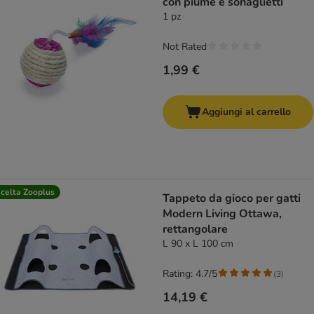
con piume e sonaglietti
1 pz
Not Rated
1,99 €
Aggiungi al carrello
celta Zooplus
Tappeto da gioco per gatti
Modern Living Ottawa,
rettangolare
L 90 x L 100 cm
Rating: 4.7/5
(
3
)
14,19 €