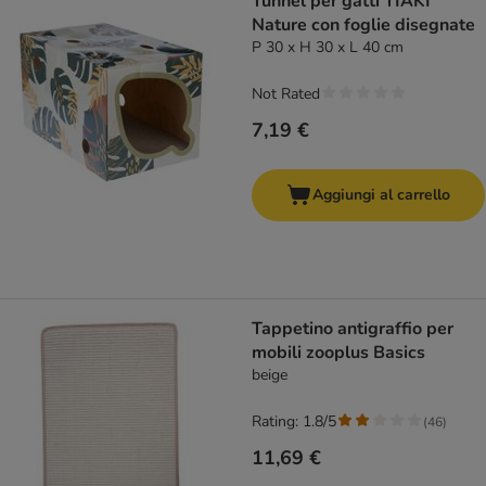
Tunnel per gatti TIAKI
Nature con foglie disegnate
P 30 x H 30 x L 40 cm
Not Rated
7,19 €
Aggiungi al carrello
Tappetino antigraffio per
mobili zooplus Basics
beige
Rating: 1.8/5
(
46
)
11,69 €