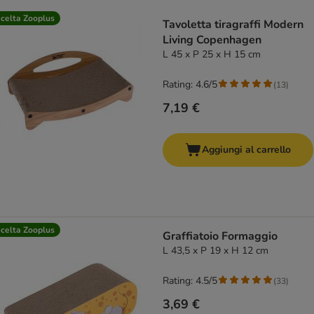
product items have been changed
celta Zooplus
Tavoletta tiragraffi Modern
Living Copenhagen
L 45 x P 25 x H 15 cm
Rating: 4.6/5
(
13
)
7,19 €
Aggiungi al carrello
celta Zooplus
Graffiatoio Formaggio
L 43,5 x P 19 x H 12 cm
Rating: 4.5/5
(
33
)
3,69 €