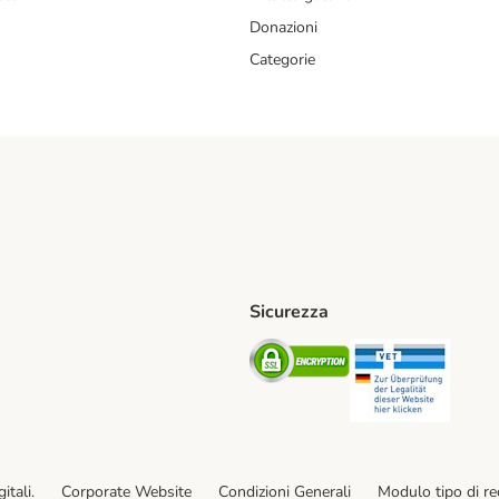
Donazioni
Categorie
Sicurezza
iane. Shipping Method
Post. Shipping Method
Security
Securit
od
ent Method
itali.
Corporate Website
Condizioni Generali
Modulo tipo di r