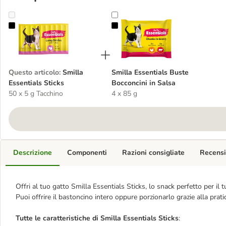
Smilla Essentials Sticks
Smilla Essentials Buste Bocconcini
Questo articolo
:
Smilla
Smilla Essentials Buste
Essentials Sticks
Bocconcini in Salsa
50 x 5 g Tacchino
4 x 85 g
Descrizione
Componenti
Razioni consigliate
Recensi
Offri al tuo gatto Smilla Essentials Sticks, lo snack perfetto per il t
Puoi offrire il bastoncino intero oppure porzionarlo grazie alla pratic
Tutte le caratteristiche di Smilla Essentials Sticks
: