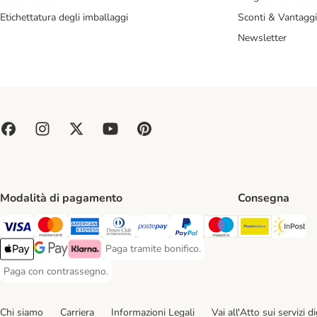
Etichettatura degli imballaggi
Sconti & Vantaggi
Newsletter
Modalità di pagamento
Consegna
Poste Ital
In
Paga con Visa. Payment Method
Paga con Mastercard. Payment Method
Paga con American Express. Payment Method
Paga con Diners Club. Payment Method
Paga con Postepay. Payment Method
Paga con PayPal. Payment Meth
Paga con Maestro. Paym
Paga tramite bonifico.
Paga tramite bonifico. Payment Method
Apple Pay Payment Method
Google Pay Payment Method
Klarna Payment Method
Paga con contrassegno.
Paga con contrassegno. Payment Method
Chi siamo
Carriera
Informazioni Legali
Vai all'Atto sui servizi dig