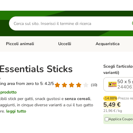
Cerca
prodotti
Piccoli animali
Uccelli
Acquaristica
Apri Menu Categoria: Diete e antiparassitari
Apri Menu Categoria: Piccoli animali
Apri Menu Categoria: U
Essentials Sticks
Scegli l'articol
varianti)
o
50 x 5 
ting area from zero to 5: 4.2/5
(
10
)
24406
 prodotto
tibili stick per gatti, snack gustosi e
senza cereali
,
-14.88%
Prezzo re
5,49 €
aggiunti, in cinque diverse varianti a cui il tuo gatto
re.
leggi tutto
21,96 € / kg
Applica Coupo