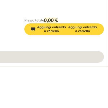
0,00 €
Prezzo totale
Aggiungi entrambi
Aggiungi entrambi
a carrello
a carrello