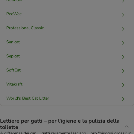
PeeWee
Professional Classic
Sanicat
Sepicat
SoftCat
Vitakraft
World's Best Cat Litter
Lettiere per gatti – per l'igiene e la pulizia della
toilette
A differenza dei cani, i gatti raramente lasciano i loro "bisogni grossi" in