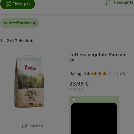
Popolarità
Filtra per
delete
:
Purizon
1 - 2 di 2 risultati
product items have been changed
Lettiera vegetale Purizon
25 L
Rating: 3.4/5
(
107
)
23,99 €
0,96 € / l
2 varianti