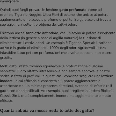
immaginare.
Quindi puoi fargli provare le
lettiere gatto profumate
, come ad
esempio Tigerino Nuggies Ultra Fiori di cotone, che unisce al potere
agglomerante un piacevole profumo di pulito. Se gli piace e si trova a
suo agio, hai risolto il problema dei cattivi odori.
Esistono anche
sabbiette antiodore
, che uniscono al potere assorbente
della lettiera (in genere a base di argilla naturale) la funzione di
eliminare tutti i cattivi odori. Un esempio è Tigerino Special: il carbone
attivo è in grado di eliminare il 100% degli odori sgradevoli, senza
infastidire il tuo pet con profumazioni che a volte possono non essere
gradite.
Molti gatti, infatti, trovano sgradevole la profumazione di alcune
sabbiette: il loro olfatto ultrasensibile non sempre approva le nostre
scelte in fatto di profumi. In questi casi, conviene scegliere una
lettiera
inodore
, la cui efficacia si concentra sul potere agglomerante o
assorbente e sulla minima presenza di residui, evitando di infastidire il
gatto con odori artificiali. Ad esempio, puoi scegliere la lettiera Biokat’s
Classic 3in1, che è completamente inodore ma agglomerante e molto
efficace.
Quanta sabbia va messa nella toilette del gatto?