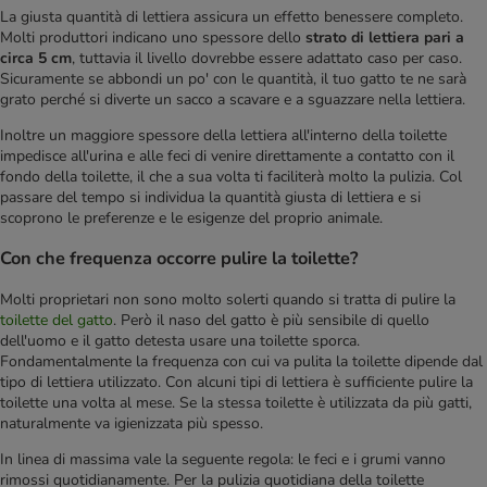
La giusta quantità di lettiera assicura un effetto benessere completo.
Molti produttori indicano uno spessore dello
strato di lettiera pari a
circa 5 cm
, tuttavia il livello dovrebbe essere adattato caso per caso.
Sicuramente se abbondi un po' con le quantità, il tuo gatto te ne sarà
grato perché si diverte un sacco a scavare e a sguazzare nella lettiera.
Inoltre un maggiore spessore della lettiera all'interno della toilette
impedisce all'urina e alle feci di venire direttamente a contatto con il
fondo della toilette, il che a sua volta ti faciliterà molto la pulizia. Col
passare del tempo si individua la quantità giusta di lettiera e si
scoprono le preferenze e le esigenze del proprio animale.
Con che frequenza occorre pulire la toilette?
Molti proprietari non sono molto solerti quando si tratta di pulire la
toilette del gatto
. Però il naso del gatto è più sensibile di quello
dell'uomo e il gatto detesta usare una toilette sporca.
Fondamentalmente la frequenza con cui va pulita la toilette dipende dal
tipo di lettiera utilizzato. Con alcuni tipi di lettiera è sufficiente pulire la
toilette una volta al mese. Se la stessa toilette è utilizzata da più gatti,
naturalmente va igienizzata più spesso.
In linea di massima vale la seguente regola: le feci e i grumi vanno
rimossi quotidianamente. Per la pulizia quotidiana della toilette