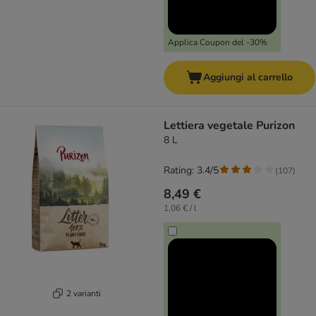
Applica Coupon del -30%
Aggiungi al carrello
Lettiera vegetale Purizon
8 L
Rating: 3.4/5
(
107
)
8,49 €
1,06 € / l
2 varianti