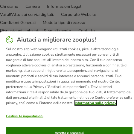
Chi siamo
Carriera
Informazioni Legali
Vai all'Atto sui servizi digitali.
Corporate Website
Condizioni Generali
Modulo tipo di recesso
Disposizioni ambientali & smaltimento
Contatto
Aiutaci a migliorare zooplus!
Spese e tempi di consegna
Metodi di Pagamento
Privacy
I clienti dicono di noi
Dichiarazione di accessibilità
Sul nostro sito web vengono utilizzati cookies, pixel e altre tecnologie
analoghe. Utilizziamo cookies strettamente necessari per consentirti di
© zooplus SE
2026
navigare e di fare acquisti all’interno del nostro sito. Con il tuo consenso
vogliamo attivare cookies di analisi e prestazione, funzionali e con finalità di
marketing, allo scopo di migliorare la tua esperienza di navigazione, di
mostrarti prodotti e servizi di tuo interesse e annunci personalizzati. Puoi
modificare queste impostazioni in qualsiasi momento nel nostro Centro
preferenze sulla Privacy (“Gestisci le impostazioni”). Trovi ulteriori
informazioni circa il responsabile della gestione dei tuoi dati, il trattamento dei
dati personali e le finalità di tale trattamento nel nostro Centro preferenze sulla
privacy, così come all’interno della nostra
Informativa sulla privacy
Gestisci le impostazioni
Accetta e prosegui