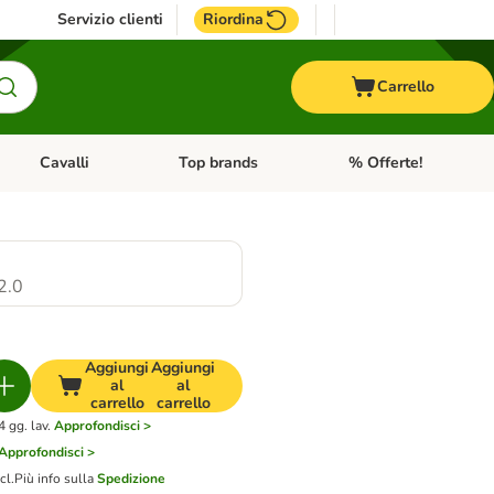
Servizio clienti
Riordina
Carrello
Cavalli
Top brands
% Offerte!
ccelli
Apri Menu Categoria: Acquaristica
Apri Menu Categoria: Cavalli
Apri Menu Categoria: T
2.0
Aggiungi
Aggiungi
al
al
carrello
carrello
 gg. lav.
Approfondisci >
Approfondisci >
cl.
Più info sulla
Spedizione