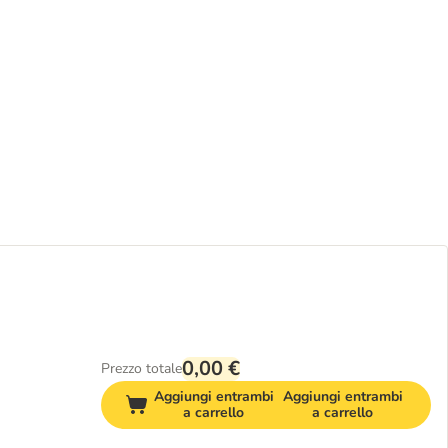
0,00 €
Prezzo totale
Aggiungi entrambi
Aggiungi entrambi
a carrello
a carrello