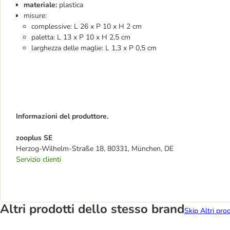
materiale:
plastica
misure:
complessive: L 26 x P 10 x H 2 cm
paletta: L 13 x P 10 x H 2,5 cm
larghezza delle maglie: L 1,3 x P 0,5 cm
Informazioni del produttore.
zooplus SE
Herzog-Wilhelm-Straße 18, 80331, München, DE
Servizio clienti
Altri prodotti dello stesso brand
Skip Altri pro