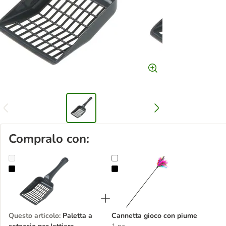
Compralo con:
Paletta a setaccio per lettiera
Cannetta gioco con piume
Questo articolo
:
Paletta a
Cannetta gioco con piume