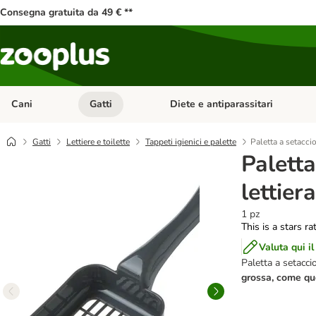
Consegna gratuita da 49 € **
Cani
Gatti
Diete e antiparassitari
Apri Menu Categoria: Cani
Apri Menu Categoria: Gatti
Gatti
Lettiere e toilette
Tappeti igienici e palette
Paletta a setaccio
Paletta
lettiera
1 pz
This is a stars ra
Valuta qui il
Paletta a setaccio
grossa, come que