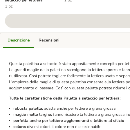
setaccio per lettiera
1 pz
1 pz
Descrizione
Recensioni
Questa palettina a setaccio è stata appositamente concepita per let
Le grandi maglie della palettina raccolgono la lettiera sporca e fanno
riutilizzata. Così potrete togliere facilmente la lettiera usata e separar
L'ampiezza delle maglie di questa palettina consente alla lettiera per 
agglomerante di passare. Così con questa paletta potrete ridurre i c
Tutte le caratteristiche della
Paletta a setaccio per lettiera:
robusta paletta:
adatta anche per lettiere a grana grossa
maglie molto larghe:
fanno ricadere la lettiera a grana grossa inu
perfetta anche per lettiere agglomeranti e lettiere al silicio
colore:
diversi colori, il colore non è selezionabile