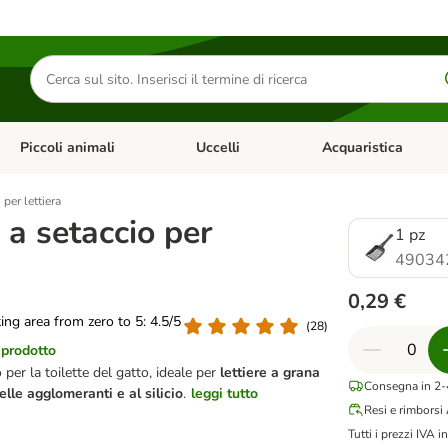
Cerca
prodotti
Piccoli animali
Uccelli
Acquaristica
Apri Menu Categoria: Diete e antiparassitari
Apri Menu Categoria: Piccoli animali
Apri Menu Categoria: U
 per lettiera
 a setaccio per
1 pz
49034
0,29 €
ting area from zero to 5: 4.5/5
(
28
)
 prodotto
 per la toilette del gatto, ideale per
lettiere a grana
Consegna in 2-4
lle agglomeranti e al silicio
.
leggi tutto
Resi e rimborsi
Tutti i prezzi IVA in