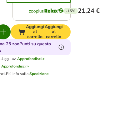
21,24 €
-15%
Aggiungi
Aggiungi
al
al
carrello
carrello
a 25 zooPunti su questo
o
4 gg. lav.
Approfondisci >
i
Approfondisci >
ncl.
Più info sulla
Spedizione