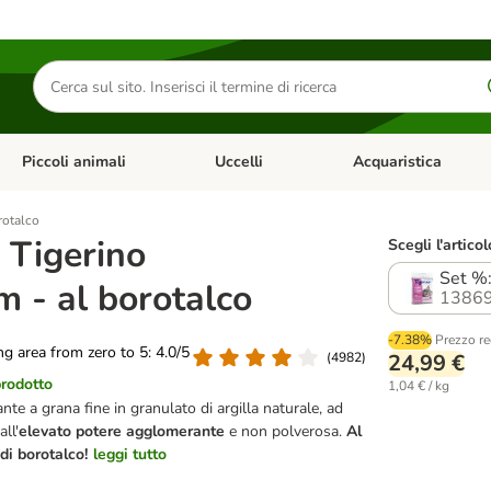
Cerca
prodotti
Piccoli animali
Uccelli
Acquaristica
Apri Menu Categoria: Diete e antiparassitari
Apri Menu Categoria: Piccoli animali
Apri Menu Categoria: U
rotalco
a Tigerino
Scegli l'articol
Set %:
 - al borotalco
13869
-7.38%
Prezzo re
ing area from zero to 5: 4.0/5
(
4982
)
24,99 €
prodotto
1,04 € / kg
te a grana fine in granulato di argilla naturale, ad
ll'
elevato potere agglomerante
e non polverosa.
Al
di borotalco!
leggi tutto