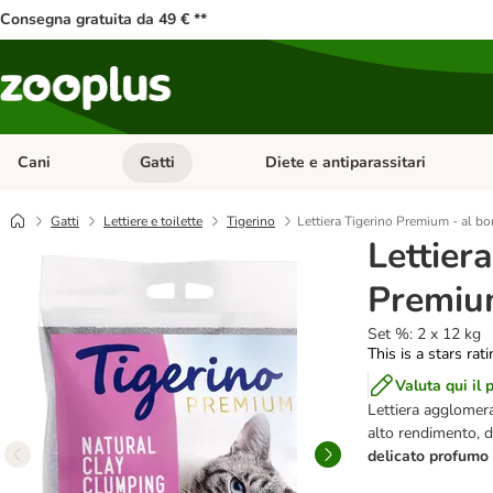
Consegna gratuita da 49 € **
Cani
Gatti
Diete e antiparassitari
Apri Menu Categoria: Cani
Apri Menu Categoria: Gatti
Gatti
Lettiere e toilette
Tigerino
Lettiera Tigerino Premium - al bo
Lettier
Premium
Set %: 2 x 12 kg
This is a stars rat
Valuta qui il 
Lettiera agglomeran
alto rendimento, da
delicato profumo 