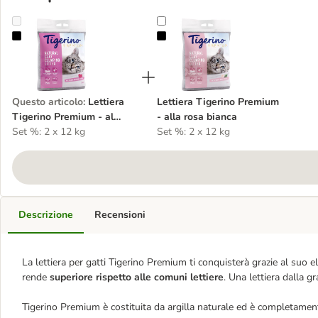
Lettiera Tigerino Premium - al borotalco
Lettiera Tigerino Premium - alla r
Questo articolo
:
Lettiera
Lettiera Tigerino Premium
Tigerino Premium - al
- alla rosa bianca
borotalco
Set %: 2 x 12 kg
Set %: 2 x 12 kg
Descrizione
Recensioni
La lettiera per gatti Tigerino Premium ti conquisterà grazie al suo
rende
superiore rispetto alle comuni lettiere
. Una lettiera dalla 
Tigerino Premium è costituita da argilla naturale ed è completamente 