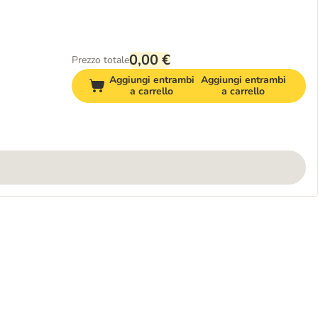
0,00 €
Prezzo totale
Aggiungi entrambi
Aggiungi entrambi
a carrello
a carrello