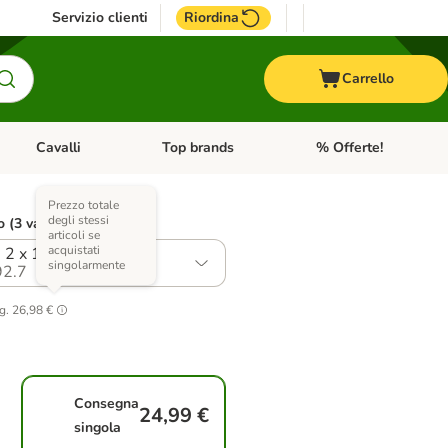
Servizio clienti
Riordina
Carrello
Cavalli
Top brands
% Offerte!
ccelli
Apri Menu Categoria: Acquaristica
Apri Menu Categoria: Cavalli
Apri Menu Categoria: T
Prezzo totale
degli stessi
o (3 varianti)
articoli se
acquistati
 2 x 12 kg
singolarmente
2.7
g.
26,98 €
Consegna
24,99 €
singola