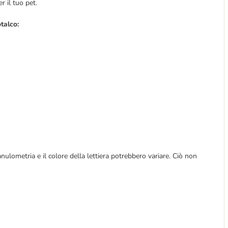
r il tuo pet.
otalco
:
ulometria e il colore della lettiera potrebbero variare. Ciò non