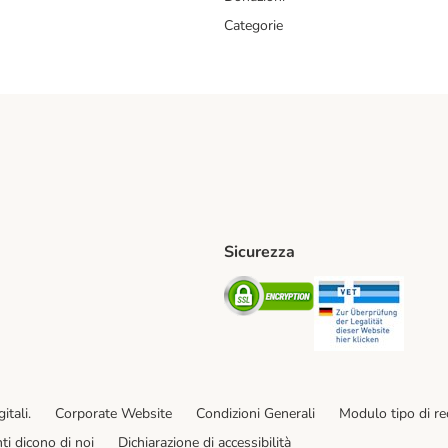
Categorie
Sicurezza
iane. Shipping Method
Post. Shipping Method
Security
Securit
od
ent Method
itali.
Corporate Website
Condizioni Generali
Modulo tipo di r
enti dicono di noi
Dichiarazione di accessibilità