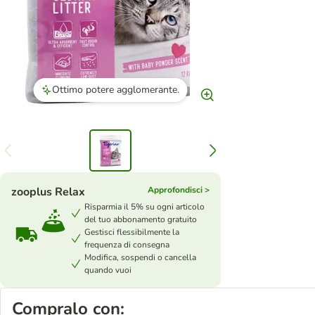
Ottimo potere agglomerante.
zooplus Relax
Approfondisci >
Risparmia il 5% su ogni articolo
del tuo abbonamento gratuito
Gestisci flessibilmente la
frequenza di consegna
Modifica, sospendi o cancella
quando vuoi
Compralo con: