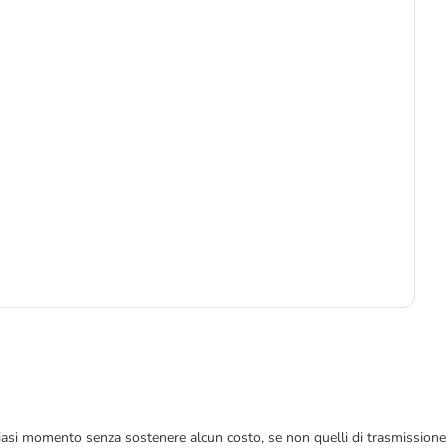
1
1,3
 qualsiasi momento senza sostenere alcun costo, se non quelli di trasmissione