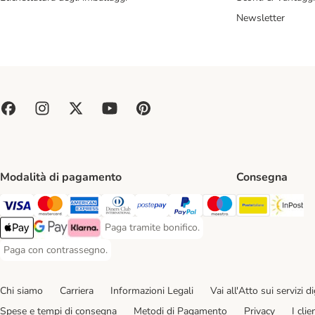
Newsletter
Modalità di pagamento
Consegna
Poste Ital
In
Paga con Visa. Payment Method
Paga con Mastercard. Payment Method
Paga con American Express. Payment Method
Paga con Diners Club. Payment Method
Paga con Postepay. Payment Method
Paga con PayPal. Payment Meth
Paga con Maestro. Paym
Paga tramite bonifico.
Paga tramite bonifico. Payment Method
Apple Pay Payment Method
Google Pay Payment Method
Klarna Payment Method
Paga con contrassegno.
Paga con contrassegno. Payment Method
Chi siamo
Carriera
Informazioni Legali
Vai all'Atto sui servizi dig
Spese e tempi di consegna
Metodi di Pagamento
Privacy
I cli