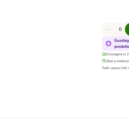
Guadagn
prodott
Consegna in 2-
Resi e rimbors
Tutti i prezzi IVA i