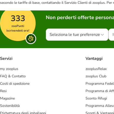
secondo le tariffe di base, contattando il Servizio Clienti di zooplus. Per
333
Non perderti offerte persona
zooPunti
iscrivendoti ora!
Seleziona le tue preferenze
Servizi
Vantaggi
my zooplus
zooplusRelax
FAQ & Contatto
zooplus Club
Costi di spedizione
Programma Fedel
Resi
Programma di Affi
Magazine
Sconto Rifugi
Sostenibilità
Programma Alleva
Etichettatura degli imballaggi
Sconti & Vantaggi