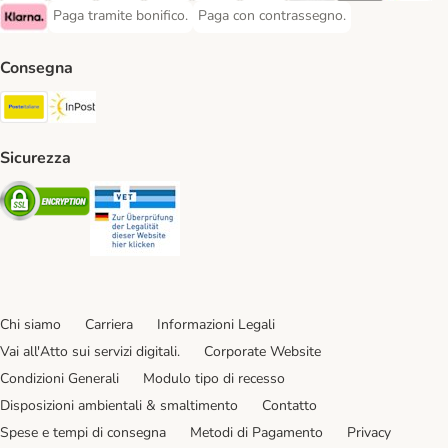
Paga tramite bonifico.
Paga con contrassegno.
Paga tramite bonifico. Payment Method
Paga con contrassegno. Payment Meth
Klarna Payment Method
Consegna
Poste Italiane. Shipping Method
InPost. Shipping Method
Sicurezza
Security
Security
Chi siamo
Carriera
Informazioni Legali
Vai all'Atto sui servizi digitali.
Corporate Website
Condizioni Generali
Modulo tipo di recesso
Disposizioni ambientali & smaltimento
Contatto
Spese e tempi di consegna
Metodi di Pagamento
Privacy