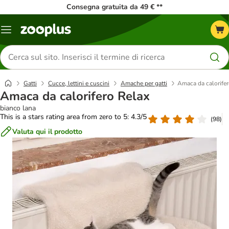
Consegna gratuita da 49 € **
Overview
catalogo
Cerca
prodotti
Gatti
Cucce, lettini e cuscini
Amache per gatti
Amaca da calorifer
Amaca da calorifero Relax
bianco lana
This is a stars rating area from zero to 5: 4.3/5
(
98
)
Valuta qui il prodotto