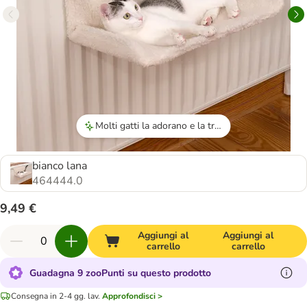
Molti gatti la adorano e la trovano comoda.
bianco lana
464444.0
9,49 €
Aggiungi al
Aggiungi al
carrello
carrello
Guadagna 9 zooPunti su questo prodotto
Consegna in 2-4 gg. lav.
Approfondisci >