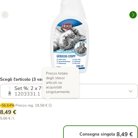
Prezzo totale
degli stessi
Scegli l'articolo (3 varianti)
articoli se
acquistati
Set %: 2 x 750 ml
singolarmente
1203331.1
-56.64%
Prezzo reg.
19,58 €
8,49 €
5,66 € / l
8,49 €
Consegna singola