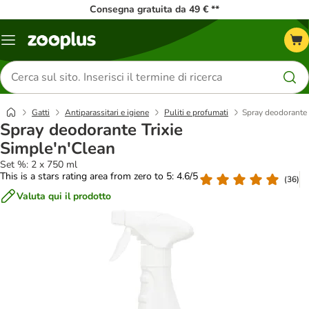
Consegna gratuita da 49 € **
Overview
catalogo
Cerca
prodotti
Gatti
Antiparassitari e igiene
Puliti e profumati
Spray deodorante 
Spray deodorante Trixie
Simple'n'Clean
Set %: 2 x 750 ml
This is a stars rating area from zero to 5: 4.6/5
(
36
)
Valuta qui il prodotto