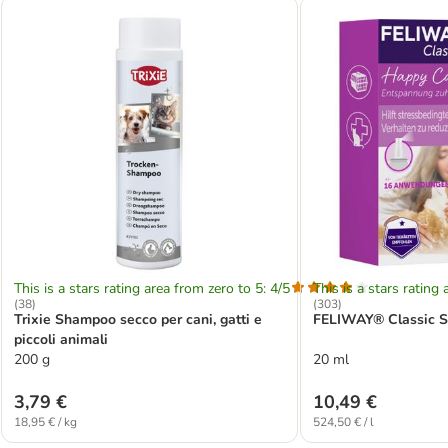
This is a stars rating area from zero to 5: 4/5
This is a stars rating 
(
38
)
(
303
)
Trixie Shampoo secco per cani, gatti e
FELIWAY® Classic S
piccoli animali
200 g
20 ml
3,79 €
10,49 €
18,95 € / kg
524,50 € / l