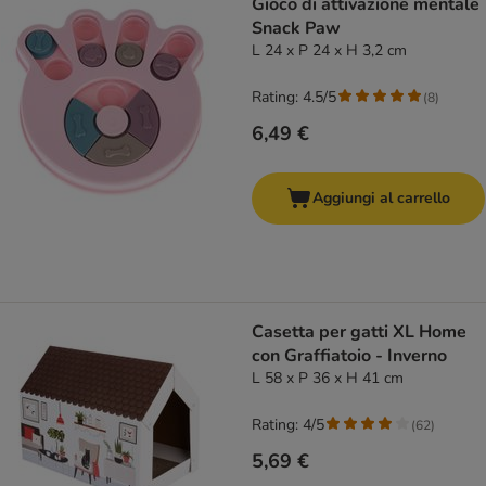
Gioco di attivazione mentale
Snack Paw
L 24 x P 24 x H 3,2 cm
Rating: 4.5/5
(
8
)
6,49 €
Aggiungi al carrello
Casetta per gatti XL Home
con Graffiatoio - Inverno
L 58 x P 36 x H 41 cm
Rating: 4/5
(
62
)
5,69 €