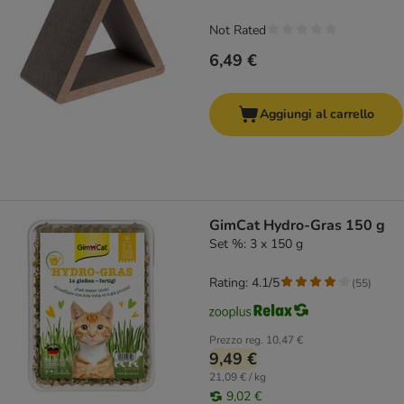
Not Rated
6,49 €
Aggiungi al carrello
GimCat Hydro-Gras 150 g
Set %: 3 x 150 g
Rating: 4.1/5
(
55
)
Prezzo reg.
10,47 €
9,49 €
21,09 € / kg
9,02 €