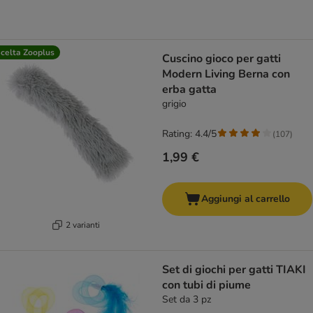
celta Zooplus
Cuscino gioco per gatti
Modern Living Berna con
erba gatta
grigio
Rating: 4.4/5
(
107
)
1,99 €
Aggiungi al carrello
2 varianti
Set di giochi per gatti TIAKI
con tubi di piume
Set da 3 pz