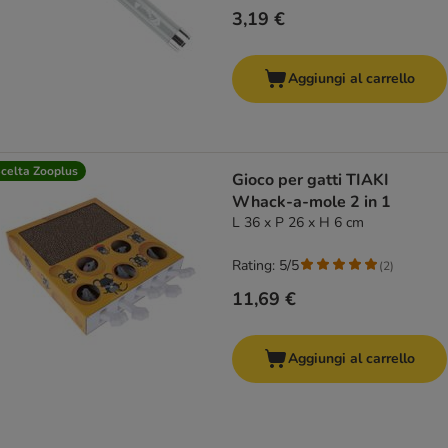
3,19 €
Aggiungi al carrello
celta Zooplus
Gioco per gatti TIAKI
Whack-a-mole 2 in 1
L 36 x P 26 x H 6 cm
Rating: 5/5
(
2
)
11,69 €
Aggiungi al carrello