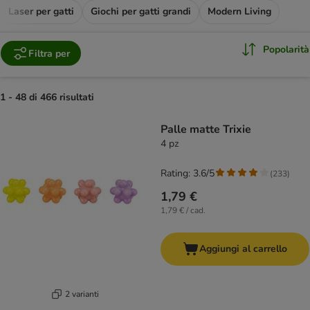
Laser per gatti
Giochi per gatti grandi
Modern Living
Popolarità
Filtra per
1 - 48 di 466 risultati
product items have been changed
Palle matte Trixie
4 pz
Rating: 3.6/5
(
233
)
1,79 €
1,79 € / cad.
Aggiungi al carrello
2 varianti