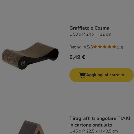
Graffiatoio Cosma
L 50 x P 24 x H 12 cm
Rating: 4.5/5
(
13
)
6,49 €
Aggiungi al carrello
Tiragraffi triangolare TIAKI
in cartone ondulato
L 45 x P 22,5 x H 40,5 cm