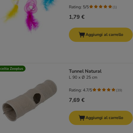
Rating: 5/5
(
1
)
1,79 €
Aggiungi al carrello
celta Zooplus
Tunnel Natural
L 90 x Ø 25 cm
Rating: 4.7/5
(
39
)
7,69 €
Aggiungi al carrello