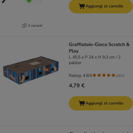
Aggiungi al carrello
2 varianti
Graffiatoio-Gioco Scratch &
Play
L 45,5 x P 24 x H 9,3 cm / 2
palline
Rating: 4.6/5
(
207
)
4,79 €
Aggiungi al carrello