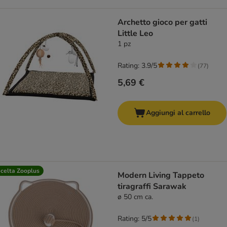
Archetto gioco per gatti
Little Leo
1 pz
Rating: 3.9/5
(
77
)
5,69 €
Aggiungi al carrello
celta Zooplus
Modern Living Tappeto
tiragraffi Sarawak
ø 50 cm ca.
Rating: 5/5
(
1
)