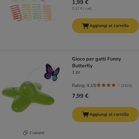
1,99 €
0,17 € / cad.
Aggiungi al carrello
Gioco per gatti Funny
Butterfly
1 pz
Rating: 4.1/5
(
3425
)
7,99 €
Aggiungi al carrello
2 varianti