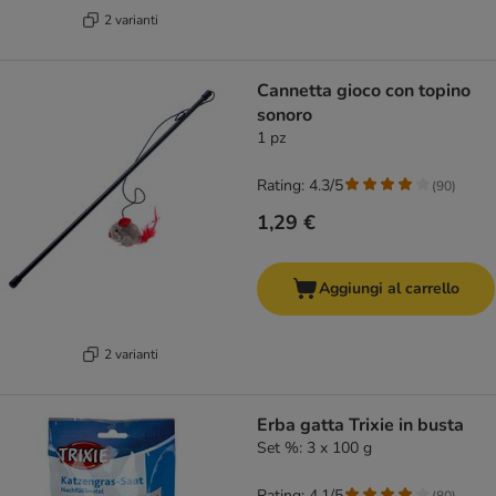
2 varianti
Cannetta gioco con topino
sonoro
1 pz
Rating: 4.3/5
(
90
)
1,29 €
Aggiungi al carrello
2 varianti
Erba gatta Trixie in busta
Set %: 3 x 100 g
Rating: 4.1/5
(
80
)