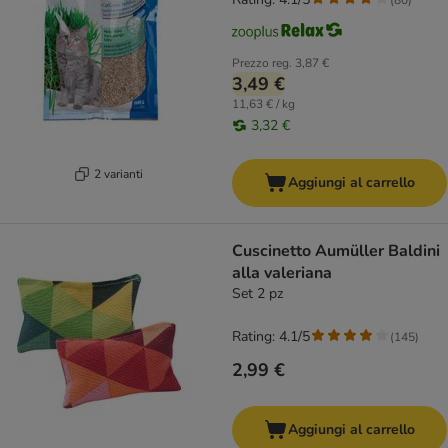
Prezzo reg.
3,87 €
3,49 €
11,63 € / kg
3,32 €
2 varianti
Aggiungi al carrello
Cuscinetto Aumüller Baldini
alla valeriana
Set 2 pz
Rating: 4.1/5
(
145
)
2,99 €
Aggiungi al carrello