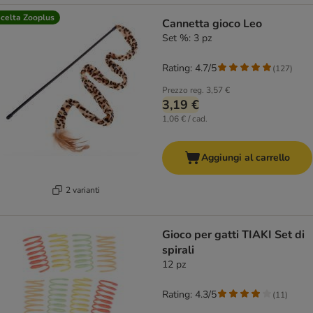
celta Zooplus
Cannetta gioco Leo
Set %: 3 pz
Rating: 4.7/5
(
127
)
Prezzo reg.
3,57 €
3,19 €
1,06 € / cad.
Aggiungi al carrello
2 varianti
Gioco per gatti TIAKI Set di
spirali
12 pz
Rating: 4.3/5
(
11
)