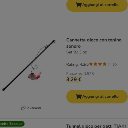
Aggiungi al carrello
Cannetta gioco con topino
sonoro
Set %: 3 pz
Rating: 4.3/5
(
90
)
Prezzo reg.
3,87 €
3,29 €
Aggiungi al carrello
2 varianti
celta Zooplus
Tunnel gioco per gatti TIAKI