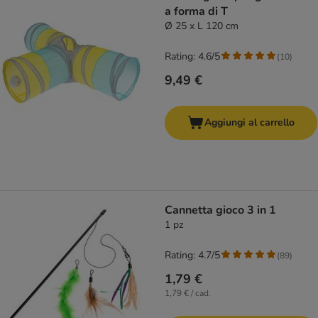
a forma di T
Ø 25 x L 120 cm
Rating: 4.6/5
(
10
)
9,49 €
Aggiungi al carrello
Cannetta gioco 3 in 1
1 pz
Rating: 4.7/5
(
89
)
1,79 €
1,79 € / cad.