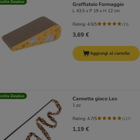
celta Zooplus
Graffiatoio Formaggio
L 43,5 x P 19 x H 12 cm
Rating: 4.5/5
(
33
)
3,69 €
Aggiungi al carrello
celta Zooplus
Cannetta gioco Leo
1 pz
Rating: 4.7/5
(
127
)
1,19 €