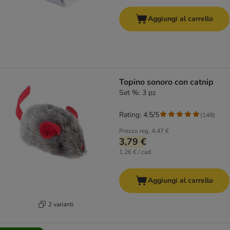
Aggiungi al carrello
Topino sonoro con catnip
Set %: 3 pz
Rating: 4.5/5
(
148
)
Prezzo reg.
4,47 €
3,79 €
1,26 € / cad.
Aggiungi al carrello
2 varianti