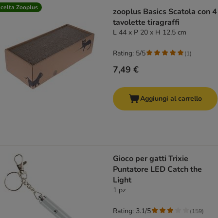
celta Zooplus
zooplus Basics Scatola con 4
tavolette tiragraffi
L 44 x P 20 x H 12,5 cm
Rating: 5/5
(
1
)
7,49 €
Aggiungi al carrello
Gioco per gatti Trixie
Puntatore LED Catch the
Light
1 pz
Rating: 3.1/5
(
159
)