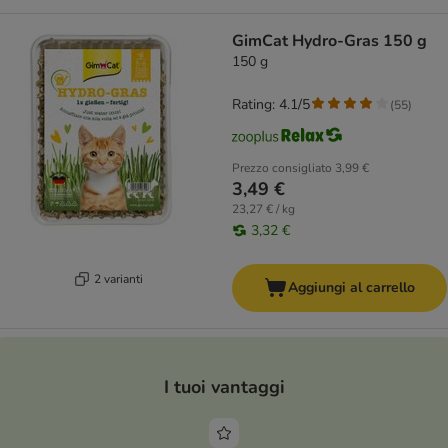
GimCat Hydro-Gras 150 g
150 g
Rating: 4.1/5
(
55
)
Prezzo consigliato
3,99 €
3,49 €
23,27 € / kg
3,32 €
2 varianti
Aggiungi al carrello
I tuoi vantaggi