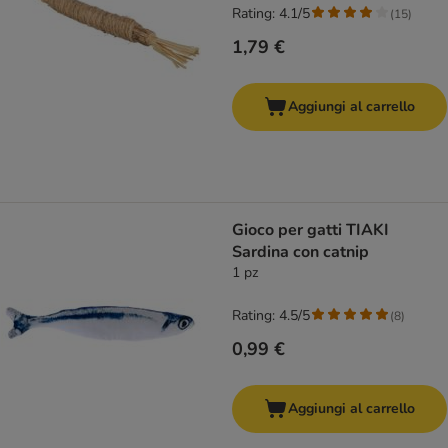
Rating: 4.1/5
(
15
)
1,79 €
Aggiungi al carrello
Gioco per gatti TIAKI
Sardina con catnip
1 pz
Rating: 4.5/5
(
8
)
0,99 €
Aggiungi al carrello