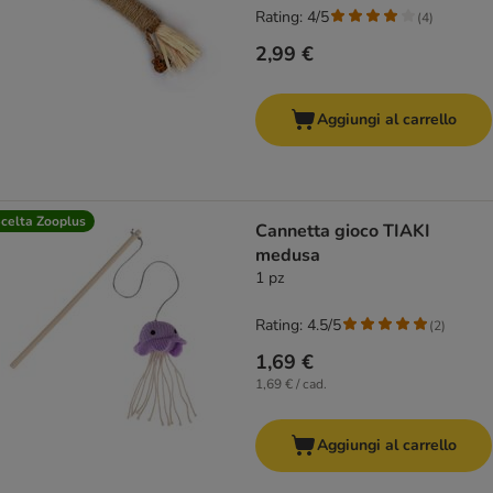
Rating: 4/5
(
4
)
2,99 €
Aggiungi al carrello
celta Zooplus
Cannetta gioco TIAKI
medusa
1 pz
Rating: 4.5/5
(
2
)
1,69 €
1,69 € / cad.
Aggiungi al carrello