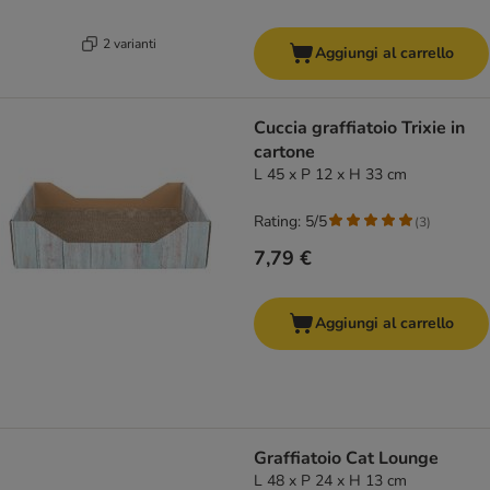
2 varianti
Aggiungi al carrello
Cuccia graffiatoio Trixie in
cartone
L 45 x P 12 x H 33 cm
Rating: 5/5
(
3
)
7,79 €
Aggiungi al carrello
Graffiatoio Cat Lounge
L 48 x P 24 x H 13 cm