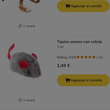
Aggiungi al carrello
2 varianti
Topino sonoro con catnip
1 pz
Rating: 4.5/5
(
148
)
1,49 €
Aggiungi al carrello
2 varianti