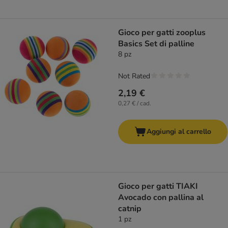
Gioco per gatti zooplus
Basics Set di palline
8 pz
Not Rated
2,19 €
0,27 € / cad.
Aggiungi al carrello
Gioco per gatti TIAKI
Avocado con pallina al
catnip
1 pz