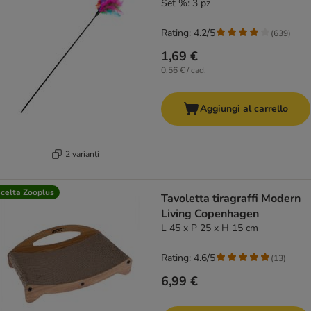
Set %: 3 pz
Rating: 4.2/5
(
639
)
1,69 €
0,56 € / cad.
Aggiungi al carrello
2 varianti
celta Zooplus
Tavoletta tiragraffi Modern
Living Copenhagen
L 45 x P 25 x H 15 cm
Rating: 4.6/5
(
13
)
6,99 €