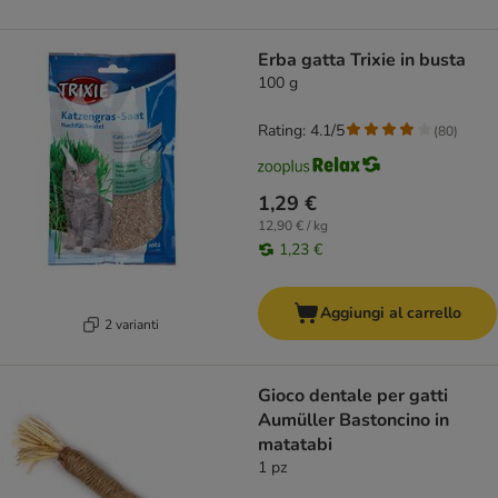
Erba gatta Trixie in busta
100 g
Rating: 4.1/5
(
80
)
1,29 €
12,90 € / kg
1,23 €
Aggiungi al carrello
2 varianti
Gioco dentale per gatti
Aumüller Bastoncino in
matatabi
1 pz