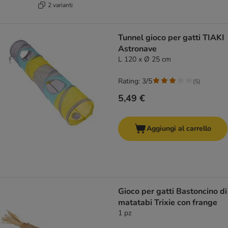
2 varianti
Tunnel gioco per gatti TIAKI
Astronave
L 120 x Ø 25 cm
Rating: 3/5
(
5
)
5,49 €
Aggiungi al carrello
Gioco per gatti Bastoncino di
matatabi Trixie con frange
1 pz