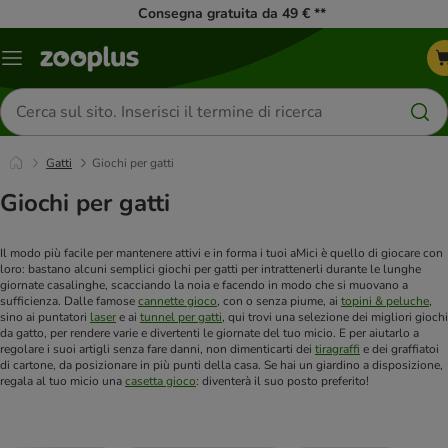
Consegna gratuita da 49 € **
Overview
catalogo
Cerca
prodotti
Gatti
Giochi per gatti
Giochi per gatti
Il modo più facile per mantenere attivi e in forma i tuoi aMici è quello di giocare con
loro: bastano alcuni semplici giochi per gatti per intrattenerli durante le lunghe
giornate casalinghe, scacciando la noia e facendo in modo che si muovano a
sufficienza. Dalle famose
cannette gioco
, con o senza piume, ai
topini & peluche
,
sino ai puntatori
laser
e ai
tunnel per gatti
, qui trovi una selezione dei migliori giochi
da gatto, per rendere varie e divertenti le giornate del tuo micio. E per aiutarlo a
regolare i suoi artigli senza fare danni, non dimenticarti dei
tiragraffi
e dei graffiatoi
di cartone, da posizionare in più punti della casa. Se hai un giardino a disposizione,
regala al tuo micio una
casetta gioco
: diventerà il suo posto preferito!