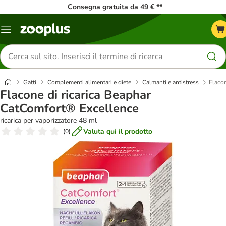
Consegna gratuita da 49 € **
Overview
catalogo
Cerca
prodotti
Gatti
Complementi alimentari e diete
Calmanti e antistress
Flacon
Flacone di ricarica Beaphar
CatComfort® Excellence
ricarica per vaporizzatore 48 ml
Valuta qui il prodotto
(
0
)