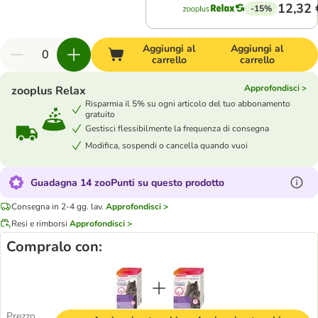
12,32 
-15%
Aggiungi al
Aggiungi al
carrello
carrello
Approfondisci >
zooplus Relax
Risparmia il 5% su ogni articolo del tuo abbonamento
gratuito
Gestisci flessibilmente la frequenza di consegna
Modifica, sospendi o cancella quando vuoi
Guadagna 14 zooPunti su questo prodotto
Consegna in 2-4 gg. lav.
Approfondisci >
Resi e rimborsi
Approfondisci >
Compralo con:
Prezzo