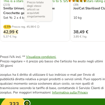
This is a stars rating area from zero to 5: 5/5
This is a stars rating 
Prezzo totale
(
215
)
(
39
)
degli stessi
Smilla Urinary Veterinary Pollame
JosiCat Sterilised C
articoli se
Crocchette gatto
acquistati
singolarmente
Set %: 2 x 4 kg
10 kg
-6.5%
Prezzo reg.
45,98 €
42,99 €
38,49 €
5,37 € / kg
3,85 € / kg
Prezzi IVA incl. **
Visualizza condizioni.
Prezzo regolare = il prezzo più basso che l'articolo ha avuto negli ultimi
30 giorni
zooplus ha il diritto di utilizzare il tuo indirizzo e-mail per l'invio di
pubblicità diretta relativa a propri prodotti o servizi simili. Puoi opporti in
qualsiasi momento senza sostenere alcun costo, se non quelli di
trasmissione secondo le tariffe di base, contattando il Servizio Clienti di
zooplus. Per maggiori informazioni:
Informativa sulla Privacy
333