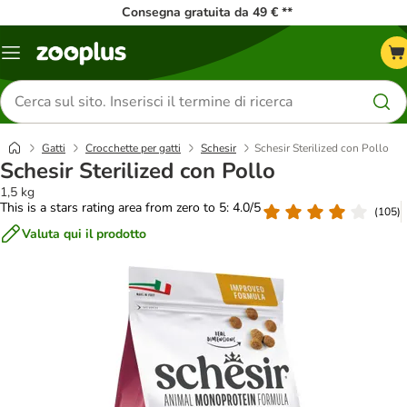
Consegna gratuita da 49 € **
Overview
catalogo
Cerca
prodotti
Gatti
Crocchette per gatti
Schesir
Schesir Sterilized con Pollo
Schesir Sterilized con Pollo
1,5 kg
This is a stars rating area from zero to 5: 4.0/5
(
105
)
Valuta qui il prodotto