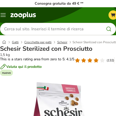
Consegna gratuita da 49 € **
Overview
catalogo
Cerca
prodotti
Gatti
Crocchette per gatti
Schesir
Schesir Sterilized con Prosciut
Schesir Sterilized con Prosciutto
1,5 kg
This is a stars rating area from zero to 5: 4.1/5
(
132
)
Valuta qui il prodotto
nuovo