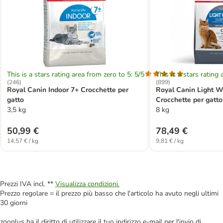
This is a stars rating area from zero to 5: 5/5
This is a stars rating 
(
246
)
(
899
)
Royal Canin Indoor 7+ Crocchette per
Royal Canin Light W
gatto
Crocchette per gatto
3,5 kg
8 kg
50,99 €
78,49 €
14,57 € / kg
9,81 € / kg
Prezzi IVA incl. **
Visualizza condizioni.
Prezzo regolare = il prezzo più basso che l'articolo ha avuto negli ultimi
30 giorni
zooplus ha il diritto di utilizzare il tuo indirizzo e-mail per l'invio di