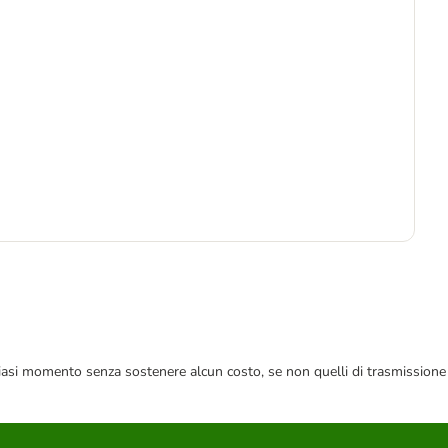
-1
2
10,
 qualsiasi momento senza sostenere alcun costo, se non quelli di trasmissione