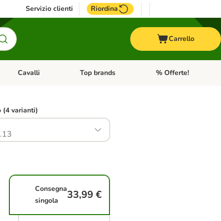
Servizio clienti
Riordina
Carrello
Cavalli
Top brands
% Offerte!
ccelli
Apri Menu Categoria: Acquaristica
Apri Menu Categoria: Cavalli
Apri Menu Categoria: T
o (4 varianti)
.13
Consegna
33,99 €
singola