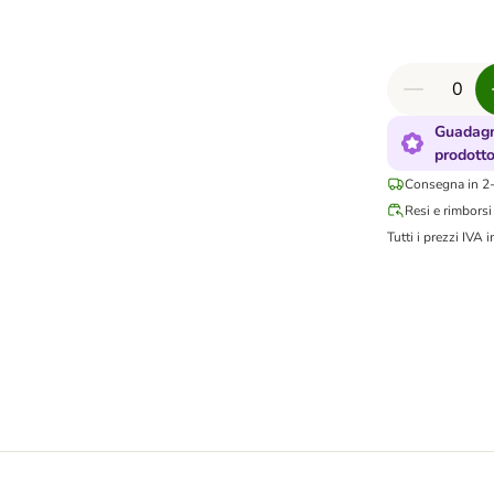
Guadagn
prodott
Consegna in 2-
Resi e rimborsi
Tutti i prezzi IVA i