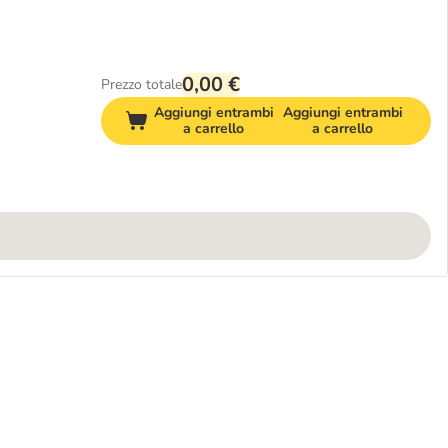
0,00 €
Prezzo totale
Aggiungi entrambi
Aggiungi entrambi
a carrello
a carrello