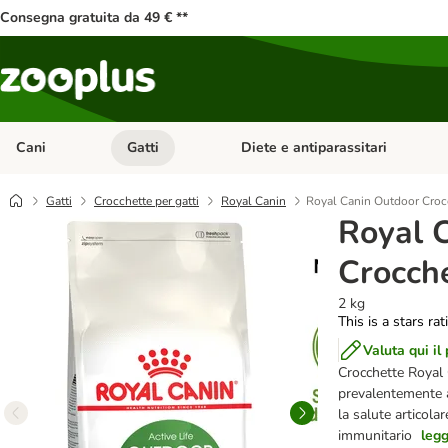
Consegna gratuita da 49 € **
Cani
Gatti
Diete e antiparassitari
Apri Menu Categoria: Cani
Apri Menu Categoria: Gatti
Gatti
Crocchette per gatti
Royal Canin
Royal Canin Outdoor Crocc
Royal 
Crocche
2 kg
This is a stars ra
Valuta qui il
Crocchette Royal 
prevalentemente a
la salute articola
immunitario
legg