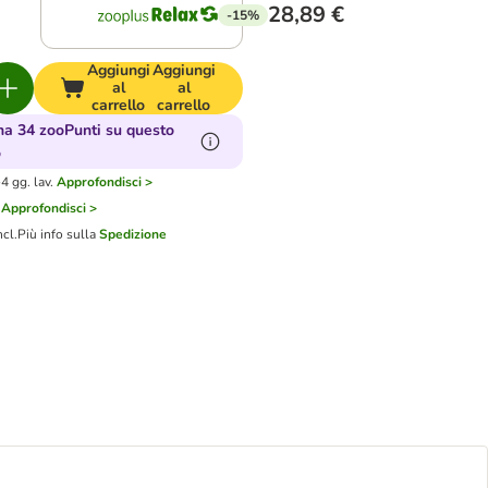
28,89 €
-15%
Aggiungi
Aggiungi
al
al
carrello
carrello
a 34 zooPunti su questo
o
4 gg. lav.
Approfondisci >
Approfondisci >
ncl.
Più info sulla
Spedizione