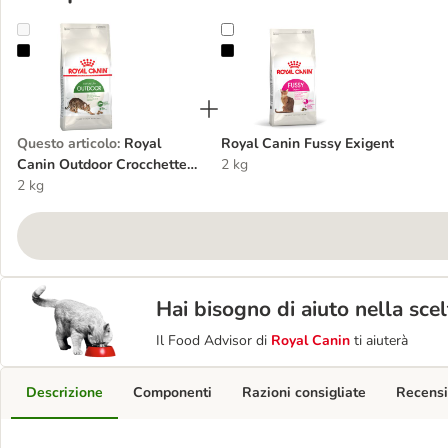
Royal Canin Outdoor Crocchette per gatto
Royal Canin Fussy Exigent
Questo articolo
:
Royal
Royal Canin Fussy Exigent
Canin Outdoor Crocchette
2 kg
per gatto
2 kg
Hai bisogno di aiuto nella sce
Il Food Advisor di
Royal Canin
ti aiuterà
Descrizione
Componenti
Razioni consigliate
Recensi