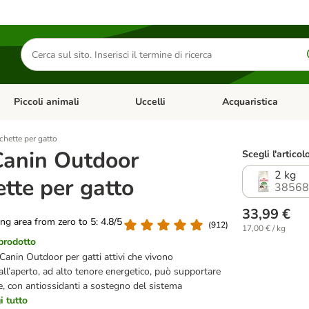
Cerca
prodotti
Piccoli animali
Uccelli
Acquaristica
Apri Menu Categoria: Diete e antiparassitari
Apri Menu Categoria: Piccoli animali
Apri Menu Categoria: U
hette per gatto
Canin Outdoor
Scegli l'articol
2 kg
tte per gatto
38568
33,99 €
ting area from zero to 5: 4.8/5
(
912
)
17,00 € / kg
 prodotto
Canin Outdoor per gatti attivi che vivono
ll’aperto, ad alto tenore energetico, può supportare
re, con antiossidanti a sostegno del sistema
i tutto