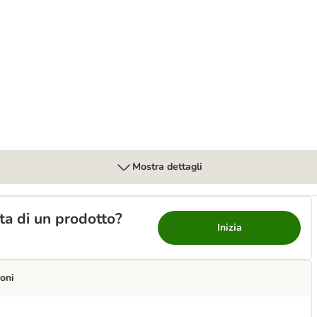
Mostra dettagli
lta di un prodotto?
Inizia
oni