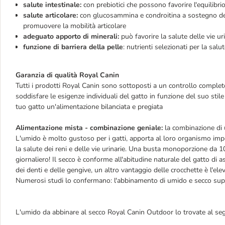
salute intestinale:
con prebiotici che possono favorire l'equilibrio
salute articolare:
con glucosammina e condroitina a sostegno d
promuovere la mobilità articolare
adeguato apporto di minerali:
può favorire la salute delle vie ur
funzione di barriera della pelle
: nutrienti selezionati per la salu
Garanzia di qualità Royal Canin
Tutti i prodotti Royal Canin sono sottoposti a un controllo completo 
soddisfare le esigenze individuali del gatto in funzione del suo stile
tuo gatto un'alimentazione bilanciata e pregiata
Alimentazione mista - combinazione geniale:
la combinazione di u
L'umido è molto gustoso per i gatti, apporta al loro organismo impor
la salute dei reni e delle vie urinarie. Una busta monoporzione da 1
giornaliero! Il secco è conforme all'abitudine naturale del gatto di 
dei denti e delle gengive, un altro vantaggio delle crocchette è l'el
Numerosi studi lo confermano: l'abbinamento di umido e secco suppo
L'umido da abbinare al secco Royal Canin Outdoor lo trovate al seg