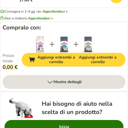
17,49 €
Consegna in 2-4 gg. lav.
Approfondisci >
Resi e rimborsi
Approfondisci >
Compralo con:
Prezzo
Aggiungi entrambi a
Aggiungi entrambi a
totale
carrello
carrello
0,00 €
Mostra dettagli
Hai bisogno di aiuto nella
scelta di un prodotto?
Inizia