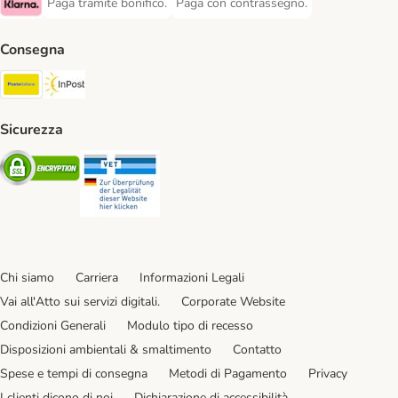
Paga tramite bonifico.
Paga con contrassegno.
Paga tramite bonifico. Payment Method
Paga con contrassegno. Payment Meth
Klarna Payment Method
Consegna
Poste Italiane. Shipping Method
InPost. Shipping Method
Sicurezza
Security
Security
Chi siamo
Carriera
Informazioni Legali
Vai all'Atto sui servizi digitali.
Corporate Website
Condizioni Generali
Modulo tipo di recesso
Disposizioni ambientali & smaltimento
Contatto
Spese e tempi di consegna
Metodi di Pagamento
Privacy
I clienti dicono di noi
Dichiarazione di accessibilità