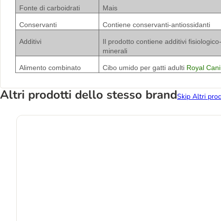
Fonte di carboidrati
Mais
Conservanti
Contiene conservanti-antiossidanti
Additivi
Il prodotto contiene additivi fisiologic
minerali
Alimento combinato
Cibo umido per gatti adulti
Royal Cani
Altri prodotti dello stesso brand
Skip Altri pro