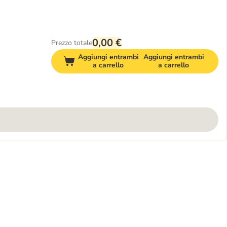
0,00 €
Prezzo totale
Aggiungi entrambi
Aggiungi entrambi
a carrello
a carrello