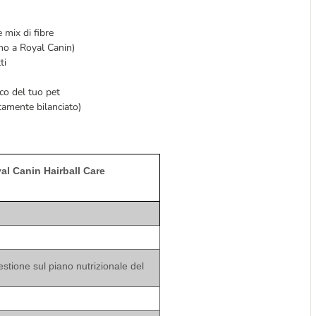
e mix di fibre
rno a Royal Canin)
tti
co del tuo pet
tamente bilanciato)
al Canin Hairball Care
estione sul piano nutrizionale del