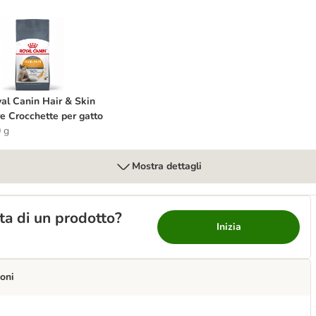
e per gatto
oyal Canin Hair & Skin Care Crocchette per gatto
al Canin Hair & Skin
e Crocchette per gatto
 g
Mostra dettagli
lta di un prodotto?
Inizia
oni