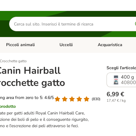
Cerca
prodotti
Piccoli animali
Uccelli
Acquaristica
Apri Menu Categoria: Diete e antiparassitari
Apri Menu Categoria: Piccoli animali
Apri Menu Categoria: U
 Crocchette gatto
anin Hairball
Scegli l'articol
400 g
occhette gatto
40800
6,99 €
ting area from zero to 5: 4.6/5
(
830
)
17,47 € / kg
 prodotto
ate per gatti adulti Royal Canin Hairball Care,
ione dei boli di pelo e il conseguente rigurgito,
no e l'escrezione dei peli attraverso le feci.