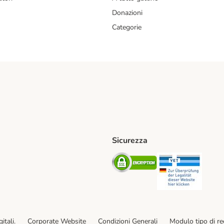
Donazioni
Categorie
Sicurezza
iane. Shipping Method
Post. Shipping Method
Security
Securit
od
ent Method
itali.
Corporate Website
Condizioni Generali
Modulo tipo di r