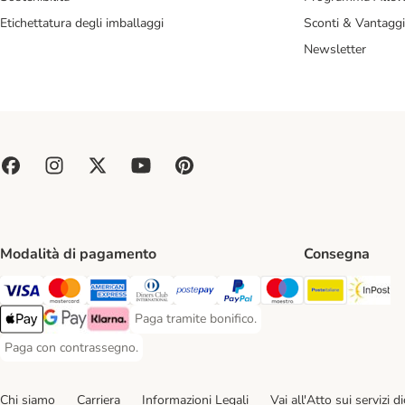
Etichettatura degli imballaggi
Sconti & Vantaggi
Newsletter
Modalità di pagamento
Consegna
Poste Ital
In
Paga con Visa. Payment Method
Paga con Mastercard. Payment Method
Paga con American Express. Payment Method
Paga con Diners Club. Payment Method
Paga con Postepay. Payment Method
Paga con PayPal. Payment Meth
Paga con Maestro. Paym
Paga tramite bonifico.
Paga tramite bonifico. Payment Method
Apple Pay Payment Method
Google Pay Payment Method
Klarna Payment Method
Paga con contrassegno.
Paga con contrassegno. Payment Method
Chi siamo
Carriera
Informazioni Legali
Vai all'Atto sui servizi dig