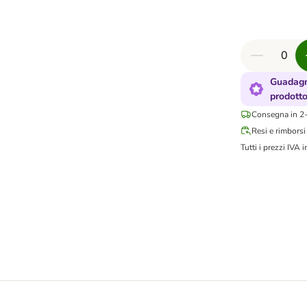
Guadagn
prodott
Consegna in 2-
Resi e rimborsi
Tutti i prezzi IVA i