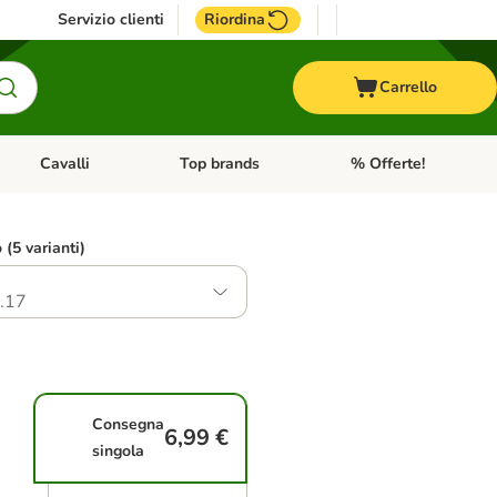
Servizio clienti
Riordina
Carrello
Cavalli
Top brands
% Offerte!
ccelli
Apri Menu Categoria: Acquaristica
Apri Menu Categoria: Cavalli
Apri Menu Categoria: T
o (5 varianti)
.17
Consegna
6,99 €
singola