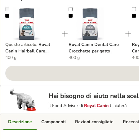
Royal Canin Hairball Care Crocchette gatto
Royal Canin Dental Care Crocchett
R
Questo articolo
:
Royal
Royal Canin Dental Care
Roy
Canin Hairball Care
Crocchette per gatto
Car
Crocchette gatto
400 g
400 g
400
Hai bisogno di aiuto nella sce
Il Food Advisor di
Royal Canin
ti aiuterà
Descrizione
Componenti
Razioni consigliate
Recensi