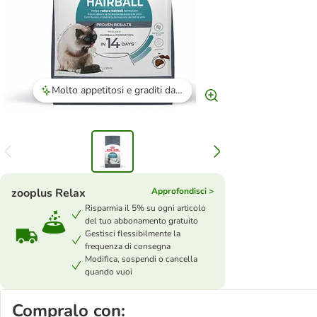
Molto appetitosi e graditi dai gatti, anche quelli più esigenti.
zooplus Relax
Approfondisci >
Risparmia il 5% su ogni articolo
del tuo abbonamento gratuito
Gestisci flessibilmente la
frequenza di consegna
Modifica, sospendi o cancella
quando vuoi
Compralo con: