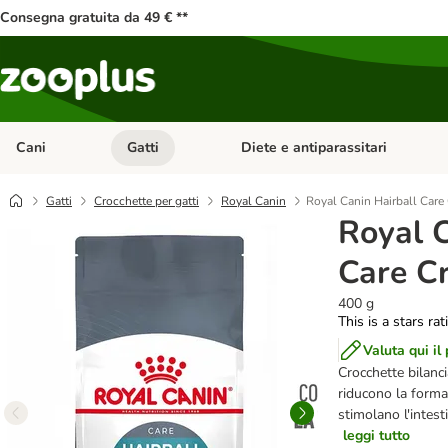
Consegna gratuita da 49 € **
Cani
Gatti
Diete e antiparassitari
Apri Menu Categoria: Cani
Apri Menu Categoria: Gatti
Gatti
Crocchette per gatti
Royal Canin
Royal Canin Hairball Care
Royal C
Care Cr
400 g
This is a stars ra
Valuta qui il
Crocchette bilanci
riducono la formaz
stimolano l'intesti
leggi tutto