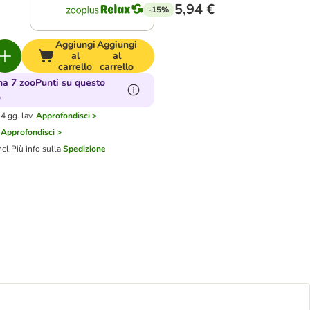
5,94 €
-15%
Aggiungi
Aggiungi
al
al
carrello
carrello
a 7 zooPunti su questo
o
4 gg. lav.
Approfondisci >
Approfondisci >
ncl.
Più info sulla
Spedizione