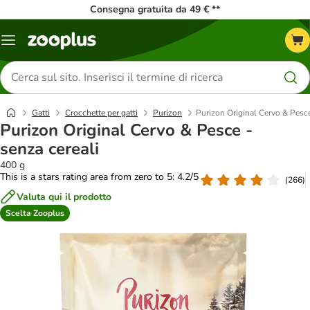
Consegna gratuita da 49 € **
Overview
catalogo
Cerca
prodotti
Gatti
Crocchette per gatti
Purizon
Purizon Original Cervo & Pesce
Purizon Original Cervo & Pesce -
senza cereali
400 g
This is a stars rating area from zero to 5: 4.2/5
(
266
)
Valuta qui il prodotto
Scelta Zooplus