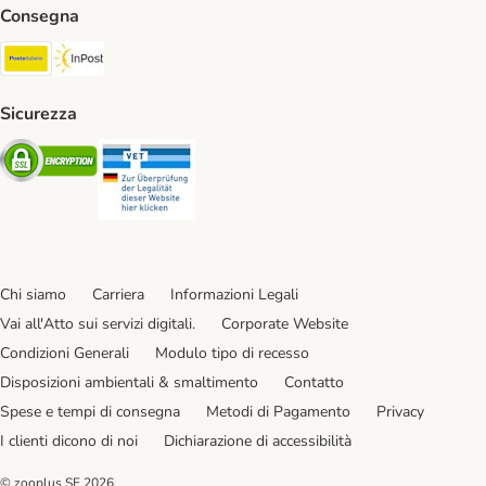
Consegna
Poste Italiane. Shipping Method
InPost. Shipping Method
Sicurezza
Security
Security
Chi siamo
Carriera
Informazioni Legali
Vai all'Atto sui servizi digitali.
Corporate Website
Condizioni Generali
Modulo tipo di recesso
Disposizioni ambientali & smaltimento
Contatto
Spese e tempi di consegna
Metodi di Pagamento
Privacy
I clienti dicono di noi
Dichiarazione di accessibilità
© zooplus SE
2026