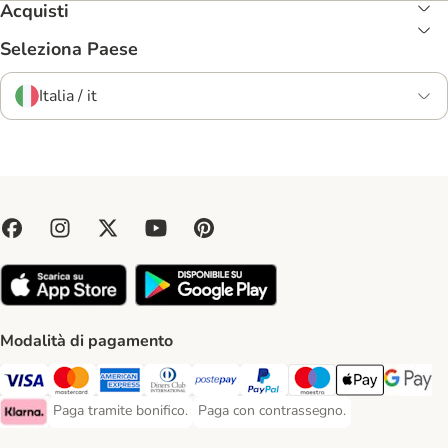
Acquisti
Seleziona Paese
Italia / it
Modalità di pagamento
Paga con Visa. Payment Method
Paga con Mastercard. Payment Method
Paga con American Express. Payment Method
Paga con Diners Club. Payment Method
Paga con Postepay. Payment Method
Paga con PayPal. Payment Meth
Paga con Maestro. Paym
Apple Pay Payme
Google P
Paga tramite bonifico.
Paga con contrassegno.
Paga tramite bonifico. Payment Method
Paga con contrassegno. Payment Meth
Klarna Payment Method