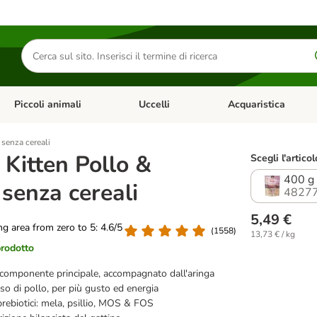
Cerca
prodotti
Piccoli animali
Uccelli
Acquaristica
Apri Menu Categoria: Diete e antiparassitari
Apri Menu Categoria: Piccoli animali
Apri Menu Categoria: U
 senza cereali
 Kitten Pollo &
Scegli l'articol
400 g
 senza cereali
48277
5,49 €
ing area from zero to 5: 4.6/5
(
1558
)
13,73 € / kg
prodotto
componente principale, accompagnato dall'aringa
sso di pollo, per più gusto ed energia
prebiotici: mela, psillio, MOS & FOS