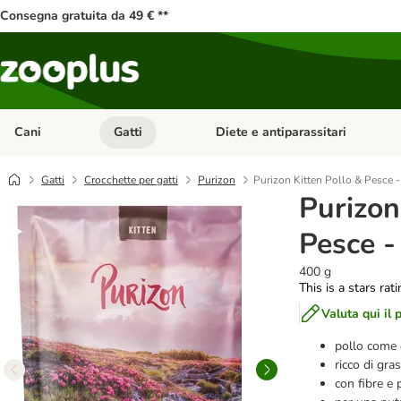
Consegna gratuita da 49 € **
Cani
Gatti
Diete e antiparassitari
Apri Menu Categoria: Cani
Apri Menu Categoria: Gatti
Gatti
Crocchette per gatti
Purizon
Purizon Kitten Pollo & Pesce -
Purizon
Pesce -
400 g
This is a stars rat
Valuta qui il 
pollo come 
ricco di gra
con fibre e 