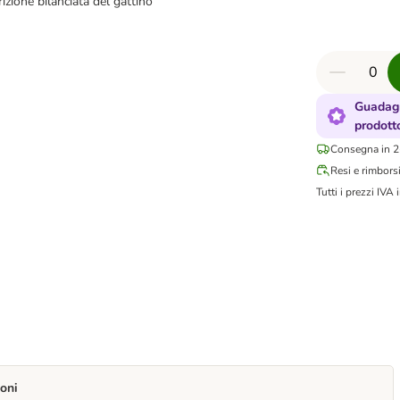
izione bilanciata del gattino
Guadagn
prodott
Consegna in 2-
Resi e rimbors
Tutti i prezzi IVA i
oni