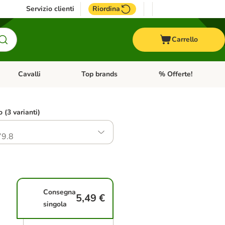
Servizio clienti
Riordina
Carrello
Cavalli
Top brands
% Offerte!
ccelli
Apri Menu Categoria: Acquaristica
Apri Menu Categoria: Cavalli
Apri Menu Categoria: T
o (3 varianti)
9.8
Consegna
5,49 €
singola