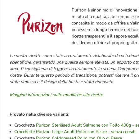
Purizon è sinonimo di innovazione 
mirata alla qualità, alle composizion
concepite in modo da offrire un'ali
benessere a lungo termine del tuo p
ricette trasparenti e il sapore ecce
desiderano offrire al proprio gatto
Le nostre ricette sono state accuratamente rielaborate da veterinari 
scientifiche, garantendo una qualità sempre elevata, un apporto otti
ama. Ti consigliamo di leggere accuratamente la scheda Componenti 
ricette. Durante questo periodo di transizione, potresti ricevere il pr
stata rimossa e il design della busta è stato rinnovato.
Maggiori informazioni sulle modifiche alle ricette
Provalo nelle diverse varianti:
Crocchette
Purizon Sterilised Adult Salmone con Pollo 400g - se
Crocchette Purizon Large Adult Pollo con Pesce - senza cereali
Crocchette
Purizon Coldpressed Pollo con Olio di Pesce