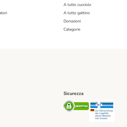
A tutto cucciolo
tori
A tutto gattino
Donazioni
Categorie
Sicurezza
iane. Shipping Method
Post. Shipping Method
Security
Securit
od
ent Method