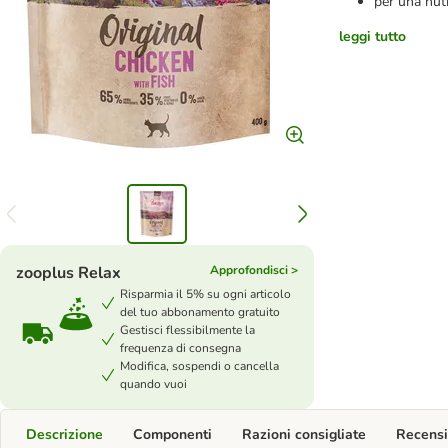
per una nutr
leggi tutto
zooplus Relax
Approfondisci >
Risparmia il 5% su ogni articolo
del tuo abbonamento gratuito
Gestisci flessibilmente la
frequenza di consegna
Modifica, sospendi o cancella
quando vuoi
Descrizione
Componenti
Razioni consigliate
Recensi