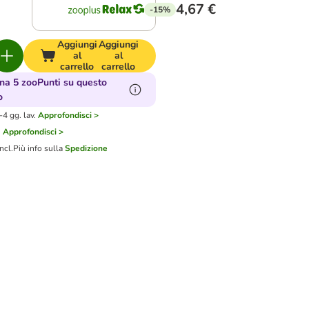
4,67 €
-15%
Aggiungi
Aggiungi
al
al
carrello
carrello
a 5 zooPunti su questo
o
4 gg. lav.
Approfondisci >
i
Approfondisci >
ncl.
Più info sulla
Spedizione