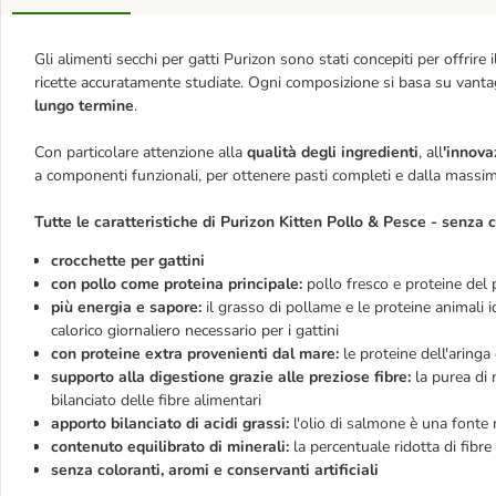
Gli alimenti secchi per gatti Purizon sono stati concepiti per offrire 
ricette accuratamente studiate. Ogni composizione si basa su vantag
lungo termine
.
Con particolare attenzione alla
qualità degli ingredienti
, all
'innova
a componenti funzionali, per ottenere pasti completi e dalla massima
Tutte le caratteristiche di Purizon Kitten Pollo & Pesce - senza c
crocchette per gattini
con pollo come proteina principale:
pollo fresco e proteine del
più energia e sapore:
il grasso di pollame e le proteine animali id
calorico giornaliero necessario per i gattini
con proteine extra provenienti dal mare:
le proteine dell'aring
supporto alla digestione grazie alle preziose fibre:
la purea di
bilanciato delle fibre alimentari
apporto bilanciato di acidi grassi:
l'olio di salmone è una fonte 
contenuto equilibrato di minerali:
la percentuale ridotta di fibr
senza coloranti, aromi e conservanti artificiali