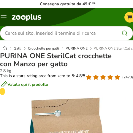
Consegna gratuita da 49 € **
Overview
catalogo
Cerca
prodotti
Gatti
Crocchette per gatti
PURINA ONE
PURINA ONE SterilCat c
PURINA ONE SterilCat crocchette
con Manzo per gatto
2,8 kg
This is a stars rating area from zero to 5: 4.8/5
(
2470
)
Valuta qui il prodotto