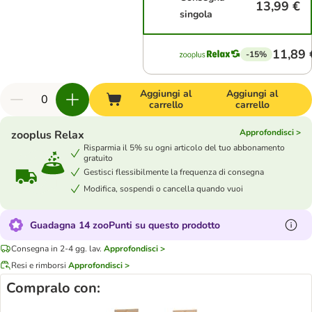
13,99 €
singola
11,89 
-15%
Aggiungi al
Aggiungi al
carrello
carrello
Approfondisci >
zooplus Relax
Risparmia il 5% su ogni articolo del tuo abbonamento
gratuito
Gestisci flessibilmente la frequenza di consegna
Modifica, sospendi o cancella quando vuoi
Guadagna 14 zooPunti su questo prodotto
Consegna in 2-4 gg. lav.
Approfondisci >
Resi e rimborsi
Approfondisci >
Compralo con: