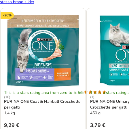
stesso brand slider
-20%
This is a stars rating area from zero to 5: 5/5
This is a stars rating 
(
10
)
(
1
)
PURINA ONE Coat & Hairball Crocchette
PURINA ONE Urinary
per gatti
Crocchette per gatti
1,4 kg
450 g
9,29 €
3,79 €