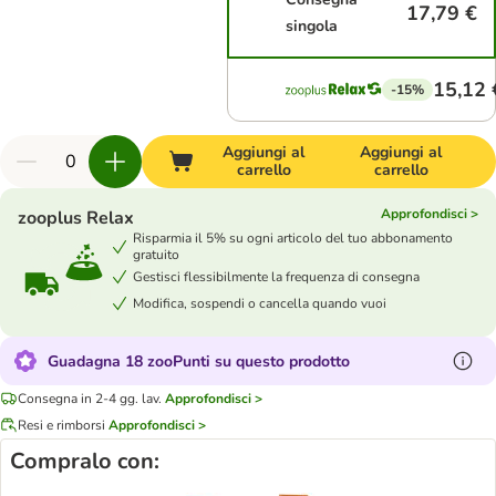
17,79 €
singola
15,12 
-15%
Aggiungi al
Aggiungi al
carrello
carrello
Approfondisci >
zooplus Relax
Risparmia il 5% su ogni articolo del tuo abbonamento
gratuito
Gestisci flessibilmente la frequenza di consegna
Modifica, sospendi o cancella quando vuoi
Guadagna 18 zooPunti su questo prodotto
Consegna in 2-4 gg. lav.
Approfondisci >
Resi e rimborsi
Approfondisci >
Compralo con: