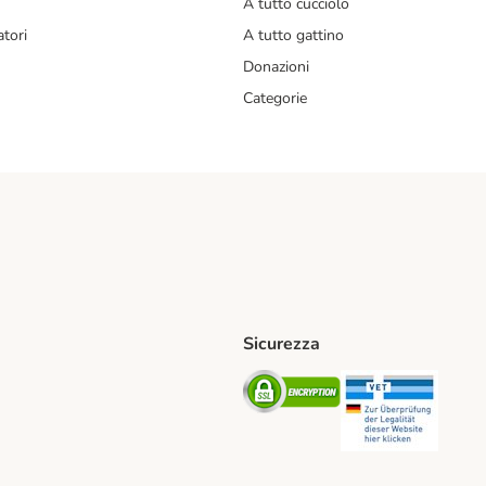
A tutto cucciolo
tori
A tutto gattino
Donazioni
Categorie
Sicurezza
iane. Shipping Method
Post. Shipping Method
Security
Securit
od
ent Method