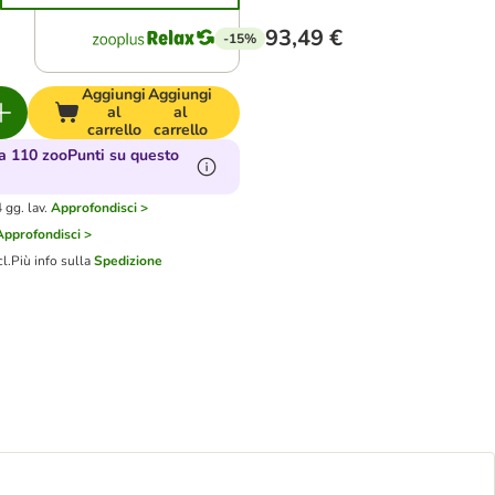
93,49 €
-15%
Aggiungi
Aggiungi
al
al
carrello
carrello
 110 zooPunti su questo
gg. lav.
Approfondisci >
Approfondisci >
cl.
Più info sulla
Spedizione