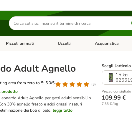
Cerca
prodotti
Piccoli animali
Uccelli
Acquaristica
Apri Menu Categoria: Diete e antiparassitari
Apri Menu Categoria: Piccoli animali
Apri Menu Categoria: U
do Adult Agnello
Scegli l'articolo
15 kg
625519
ating area from zero to 5: 5.0/5
(
3
)
l prodotto
Prezzo consigliato
109,99 €
eonardo Adult Agnello per gatti adulti sensibili o
Con 30% agnello fresco e acidi grassi insaturi
7,33 € / kg
'eliminazione dei boli di pelo.
leggi tutto