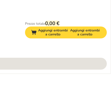
0,00 €
Prezzo totale
Aggiungi entrambi
Aggiungi entrambi
a carrello
a carrello