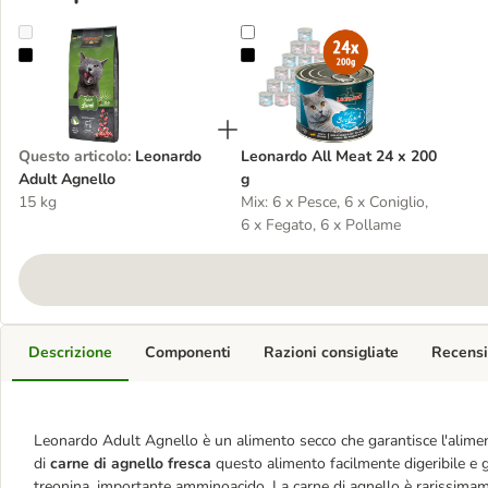
Leonardo Adult Agnello
Leonardo All Meat 24 x 200 g
Questo articolo
:
Leonardo
Leonardo All Meat 24 x 200
Adult Agnello
g
15 kg
Mix: 6 x Pesce, 6 x Coniglio,
6 x Fegato, 6 x Pollame
Descrizione
Componenti
Razioni consigliate
Recensi
Leonardo Adult Agnello è un alimento secco che garantisce l'aliment
di
carne di agnello fresca
questo alimento facilmente digeribile e g
treonina, importante amminoacido. La carne di agnello è rarissimame