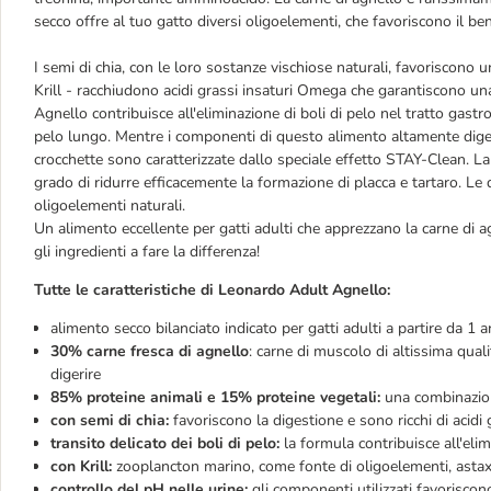
secco offre al tuo gatto diversi oligoelementi, che favoriscono il b
I semi di chia, con le loro sostanze vischiose naturali, favoriscon
Krill - racchiudono acidi grassi insaturi Omega che garantiscono u
Agnello contribuisce all'eliminazione di boli di pelo nel tratto gastro
pelo lungo. Mentre i componenti di questo alimento altamente digerib
crocchette sono caratterizzate dallo speciale effetto STAY-Clean. La v
grado di ridurre efficacemente la formazione di placca e tartaro. Le
oligoelementi naturali.
Un alimento eccellente per gatti adulti che apprezzano la carne di a
gli ingredienti a fare la differenza!
Tutte le caratteristiche di Leonardo Adult Agnello:
alimento secco bilanciato indicato per gatti adulti a partire da 1 
30% carne fresca di agnello
: carne di muscolo di altissima qual
digerire
85% proteine animali e 15% proteine vegetali:
una combinazion
con semi di chia:
favoriscono la digestione e sono ricchi di acidi
transito delicato dei boli di pelo:
la formula contribuisce all'elimi
con Krill:
zooplancton marino, come fonte di oligoelementi, astaxa
controllo del pH nelle urine:
gli componenti utilizzati favoriscon