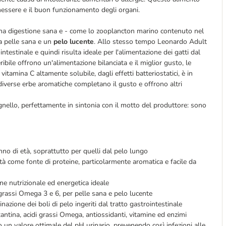
enessere e il buon funzionamento degli organi.
o una digestione sana e - come lo zooplancton marino contenuto nel
na pelle sana e un
pelo lucente
. Allo stesso tempo Leonardo Adult
intestinale e quindi risulta ideale per l'alimentazione dei gatti dal
ile offrono un'alimentazione bilanciata e il miglior gusto, le
itamina C altamente solubile, dagli effetti batteriostatici, è in
 diverse erbe aromatiche completano il gusto e offrono altri
gnello, perfettamente in sintonia con il motto del produttore: sono
anno di età, soprattutto per quelli dal pelo lungo
ità come fonte di proteine, particolarmente aromatica e facile da
e nutrizionale ed energetica ideale
 grassi Omega 3 e 6, per pelle sana e pelo lucente
nazione dei boli di pelo ingeriti dal tratto gastrointestinale
ntina, acidi grassi Omega, antiossidanti, vitamine ed enzimi
o un valore ottimale del pH urinario, prevenendo così infezioni alle