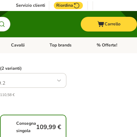
Servizio clienti
Riordina
Carrello
Cavalli
Top brands
% Offerte!
ccelli
Apri Menu Categoria: Acquaristica
Apri Menu Categoria: Cavalli
Apri Menu Categoria: T
 (2 varianti)
.2
 110,58 €
Consegna
109,99 €
singola