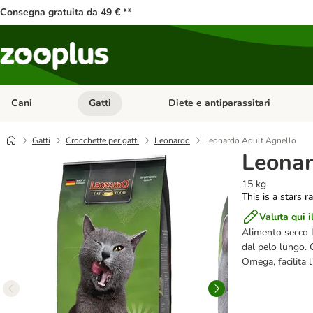
Consegna gratuita da 49 € **
Cani
Gatti
Diete e antiparassitari
Apri Menu Categoria: Cani
Apri Menu Categoria: Gatti
Gatti
Crocchette per gatti
Leonardo
Leonardo Adult Agnello
Leonar
15 kg
This is a stars r
Valuta qui i
Alimento secco L
dal pelo lungo. 
Omega, facilita l