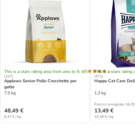
This is a stars rating area from zero to 5: 4/5
This is a stars rating 
(
327
)
(
371
)
Applaws Senior Pollo Crocchette per
Happy Cat Care Deli
gatto
7,5 kg
1,3 kg
Prezzo consigliato 16,20
48,49 €
13,49 €
6,47 € / kg
10,38 € / kg