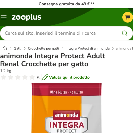
Consegna gratuita da 49 € **
Overview
catalogo
Cerca
prodotti
Gatti
Crocchette per gatti
Integra Protect di animonda
animonda I
animonda Integra Protect Adult
Renal Crocchette per gatto
1,2 kg
Valuta qui il prodotto
(
0
)