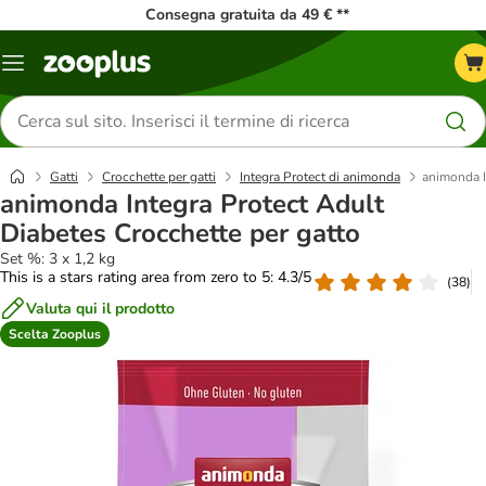
Consegna gratuita da 49 € **
Overview
catalogo
Cerca
prodotti
Gatti
Crocchette per gatti
Integra Protect di animonda
animonda I
animonda Integra Protect Adult
Diabetes Crocchette per gatto
Set %: 3 x 1,2 kg
This is a stars rating area from zero to 5: 4.3/5
(
38
)
Valuta qui il prodotto
Scelta Zooplus