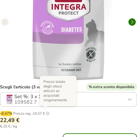
Prezzo totale
degli stessi
Scegli l'articolo (3 varianti)
% extra sconto disponibile
articoli se
acquistati
Set %: 3 x 1,2 kg
singolarmente
109582.7
-8.47%
Prezzo reg.
24,57 €
22,49 €
6,25 € / kg