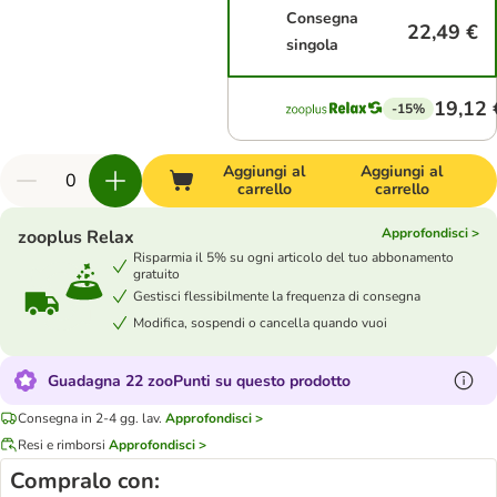
Consegna
22,49 €
singola
19,12 
-15%
Aggiungi al
Aggiungi al
carrello
carrello
Approfondisci >
zooplus Relax
Risparmia il 5% su ogni articolo del tuo abbonamento
gratuito
Gestisci flessibilmente la frequenza di consegna
Modifica, sospendi o cancella quando vuoi
Guadagna 22 zooPunti su questo prodotto
Consegna in 2-4 gg. lav.
Approfondisci >
Resi e rimborsi
Approfondisci >
Compralo con: