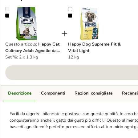
Happy Cat Culinary Adult Agnello da pascolo Crocchette per gatto
Happy Dog Supreme Fit & Vital Li
Questo articolo
:
Happy Cat
Happy Dog Supreme Fit &
Culinary Adult Agnello da
Vital Light
pascolo Crocchette per
Set %: 2 x 1,3 kg
12 kg
gatto
Descrizione
Componenti
Razioni consigliate
Recensi
Facili da digerire, bilanciate e gustose: con queste qualità, le cro
conquisteranno anche il gatto dai gusti più difficili. Questo alimento
base di agnello ed è perfetto per essere offerto al tuo micio ogni gi