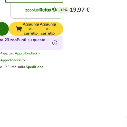
19,97 €
-15%
Aggiungi
Aggiungi
al
al
carrello
carrello
a 23 zooPunti su questo
o
4 gg. lav.
Approfondisci >
Approfondisci >
ncl.
Più info sulla
Spedizione