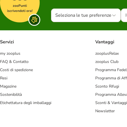
zooPunti
iscrivendoti ora!
Seleziona le tue preferenze
Servizi
Vantaggi
my zooplus
zooplusRelax
FAQ & Contatto
zooplus Club
Costi di spedizione
Programma Fedel
Resi
Programma di Affi
Magazine
Sconto Rifugi
Sostenibilità
Programma Alleva
Etichettatura degli imballaggi
Sconti & Vantaggi
Newsletter