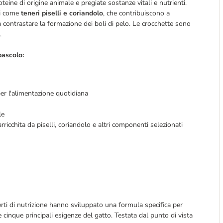
eine di origine animale e pregiate sostanze vitali e nutrienti.
li come
teneri piselli e coriandolo
, che contribuiscono a
a contrastare la formazione dei boli di pelo. Le crocchette sono
.
pascolo:
r l'alimentazione quotidiana
ale
arricchita da piselli, coriandolo e altri componenti selezionati
rti di nutrizione hanno sviluppato una formula specifica per
 cinque principali esigenze del gatto. Testata dal punto di vista