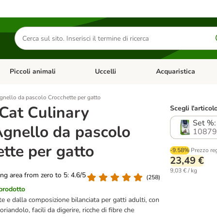
Cerca
prodotti
Piccoli animali
Uccelli
Acquaristica
Apri Menu Categoria: Diete e antiparassitari
Apri Menu Categoria: Piccoli animali
Apri Menu Categoria: U
gnello da pascolo Crocchette per gatto
Cat Culinary
Scegli l'articol
Set %:
Agnello da pascolo
10879
tte per gatto
-9.58%
Prezzo re
23,49 €
9,03 € / kg
ting area from zero to 5: 4.6/5
(
258
)
 prodotto
e e dalla composizione bilanciata per gatti adulti, con
coriandolo, facili da digerire, ricche di fibre che