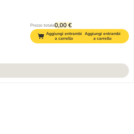
0,00 €
Prezzo totale
Aggiungi entrambi
Aggiungi entrambi
a carrello
a carrello