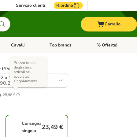
Servizio clienti
Riordina
Carrello
Cavalli
Top brands
% Offerte!
ccelli
Apri Menu Categoria: Acquaristica
Apri Menu Categoria: Cavalli
Apri Menu Categoria: T
Prezzo totale
degli stessi
o (4 varianti)
articoli se
acquistati
 2 x 1,3 kg
singolarmente
90.2
g.
25,98 €
Consegna
23,49 €
singola