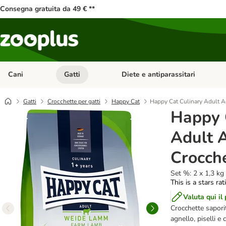
Consegna gratuita da 49 € **
Cani
Gatti
Diete e antiparassitari
Apri Menu Categoria: Cani
Apri Menu Categoria: Gatti
Gatti
Crocchette per gatti
Happy Cat
Happy Cat Culinary Adult A
Happy 
Adult 
Crocche
Set %: 2 x 1,3 kg
This is a stars ra
Valuta qui il
Crocchette saporit
agnello, piselli e 