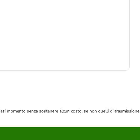
3
4,3
 qualsiasi momento senza sostenere alcun costo, se non quelli di trasmissione