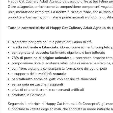
Happy Cat Culinary Adult Agnello da pascolo offre al tuo felino prot
Oltre all'agnello, arricchiscono la composizione componenti vegeta
un'alimentazione completa. La
ricetta è ricca di fibre
, che aiutano 
prodotte in Germania, con materie prime naturali e di ottima qualità
Tutte le caratteristiche di Happy Cat Culinary Adult Agnello da 
crocchette per gatti adulti a partire da 1 anno di età
ricetta nutriente e bilanciata:
idoneo come alimento completo pe
con agnello di pascolo:
facilmente digeribile e ben tollerato
78% di proteine di origine animale:
sul contenuto proteico tot
composizione ricca di sostanze vitali: ricca di minerali e vitamine, 
con fibre:
aiutano a contrastare la formazione dei boli di pelo
a supporto della
mobilità naturale
ben tollerato
anche dai gatti con sensibilità alimentari
senza soia né zuccheri aggiunti
prive di coloranti, aromi e conservanti artificiali
prodotto in Germania
Seguendo il principio di Happy Cat Natural Life Concepts®, gli espe
supportare la vitalità degli animali, che soddisfa in modo naturale le