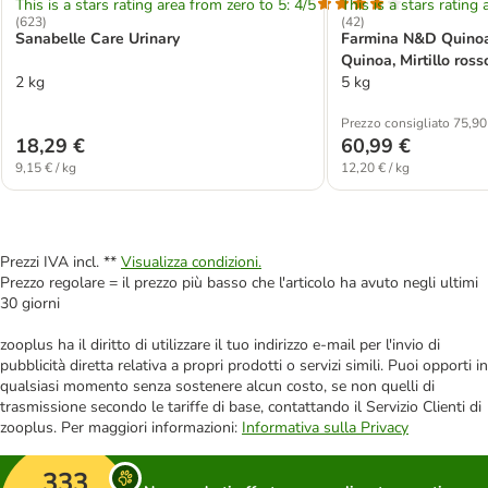
This is a stars rating area from zero to 5: 4/5
This is a stars rating 
(
623
)
(
42
)
Sanabelle Care Urinary
Farmina N&D Quinoa 
Quinoa, Mirtillo ros
2 kg
5 kg
Prezzo consigliato 75,90
18,29 €
60,99 €
9,15 € / kg
12,20 € / kg
Prezzi IVA incl. **
Visualizza condizioni.
Prezzo regolare = il prezzo più basso che l'articolo ha avuto negli ultimi
30 giorni
zooplus ha il diritto di utilizzare il tuo indirizzo e-mail per l'invio di
pubblicità diretta relativa a propri prodotti o servizi simili. Puoi opporti in
qualsiasi momento senza sostenere alcun costo, se non quelli di
trasmissione secondo le tariffe di base, contattando il Servizio Clienti di
zooplus. Per maggiori informazioni:
Informativa sulla Privacy
333