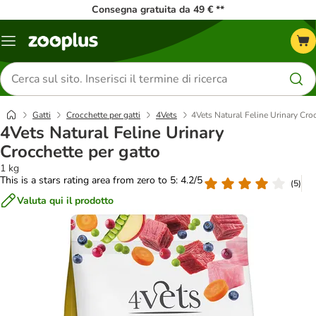
Consegna gratuita da 49 € **
Overview
catalogo
Cerca
prodotti
Gatti
Crocchette per gatti
4Vets
4Vets Natural Feline Urinary Cro
4Vets Natural Feline Urinary
Crocchette per gatto
1 kg
This is a stars rating area from zero to 5: 4.2/5
(
5
)
Valuta qui il prodotto