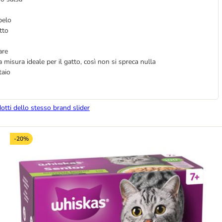
pelo
tto
are
 misura ideale per il gatto, così non si spreca nulla
staio
dotti dello stesso brand slider
-20%