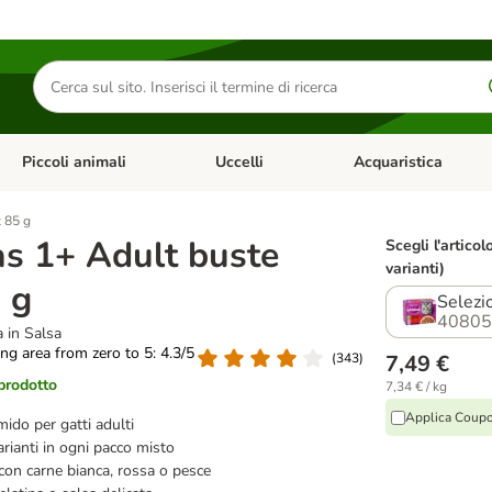
Cerca
prodotti
Piccoli animali
Uccelli
Acquaristica
Apri Menu Categoria: Diete e antiparassitari
Apri Menu Categoria: Piccoli animali
Apri Menu Categoria: U
 85 g
s 1+ Adult buste
Scegli l'articol
varianti)
 g
Selezi
40805
a in Salsa
ting area from zero to 5: 4.3/5
(
343
)
7,49 €
 prodotto
7,34 € / kg
Applica Coup
ido per gatti adulti
arianti in ogni pacco misto
con carne bianca, rossa o pesce