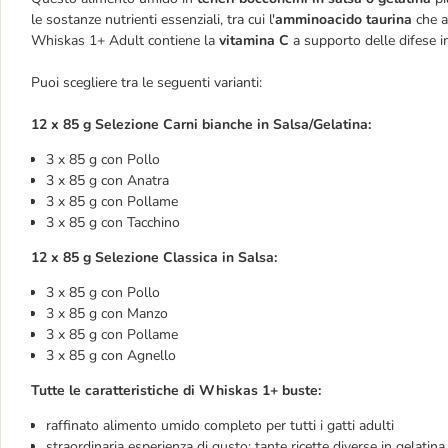
le sostanze nutrienti essenziali, tra cui l'
amminoacido taurina
che a
Whiskas 1+ Adult contiene la
vitamina C
a supporto delle difese i
Puoi scegliere tra le seguenti varianti:
12 x 85 g Selezione Carni bianche in Salsa/Gelatina:
3 x 85 g con Pollo
3 x 85 g con Anatra
3 x 85 g con Pollame
3 x 85 g con Tacchino
12 x 85 g Selezione Classica in Salsa:
3 x 85 g con Pollo
3 x 85 g con Manzo
3 x 85 g con Pollame
3 x 85 g con Agnello
Tutte le caratteristiche di Whiskas 1+ buste:
raffinato alimento umido completo per tutti i gatti adulti
straordinaria esperienza di gusto: tante ricette diverse in gelatina