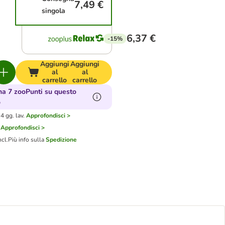
7,49 €
singola
6,37 €
-15%
Aggiungi
Aggiungi
al
al
carrello
carrello
a 7 zooPunti su questo
o
4 gg. lav.
Approfondisci >
Approfondisci >
ncl.
Più info sulla
Spedizione