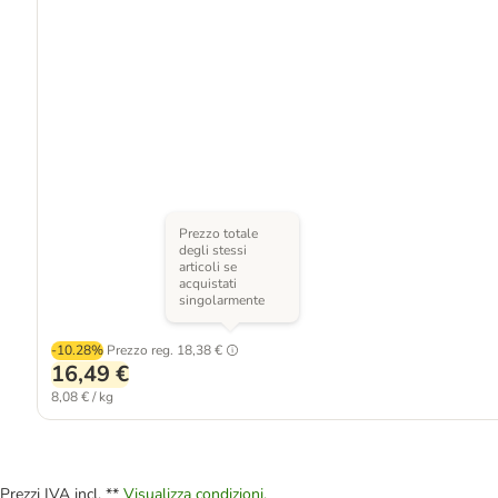
Prezzo totale
degli stessi
articoli se
acquistati
singolarmente
-10.28%
Prezzo reg.
18,38 €
16,49 €
8,08 € / kg
Prezzi IVA incl. **
Visualizza condizioni.