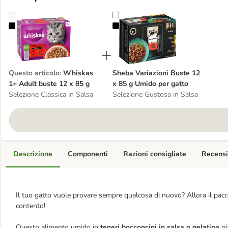
Whiskas 1+ Adult buste 12 x 85 g
Sheba Variazioni Buste 12 x 85 g 
Questo articolo
:
Whiskas
Sheba Variazioni Buste 12
1+ Adult buste 12 x 85 g
x 85 g Umido per gatto
Selezione Classica in Salsa
Selezione Gustosa in Salsa
Descrizione
Componenti
Razioni consigliate
Recensi
Il tuo gatto vuole provare sempre qualcosa di nuovo? Allora il pacc
contento!
Questo alimento umido in
teneri bocconcini in salsa o gelatina
pi