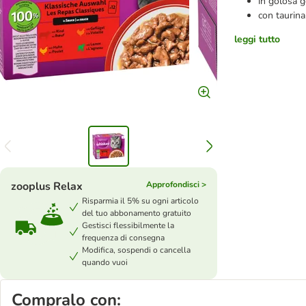
in golosa g
con taurina
leggi tutto
zooplus Relax
Approfondisci >
Risparmia il 5% su ogni articolo
del tuo abbonamento gratuito
Gestisci flessibilmente la
frequenza di consegna
Modifica, sospendi o cancella
quando vuoi
Compralo con: