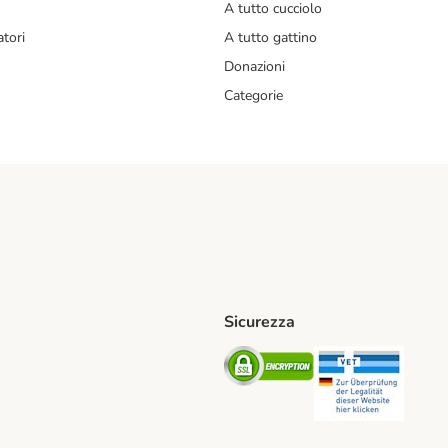
A tutto cucciolo
tori
A tutto gattino
Donazioni
Categorie
Sicurezza
iane. Shipping Method
Post. Shipping Method
Security
Securit
od
ent Method