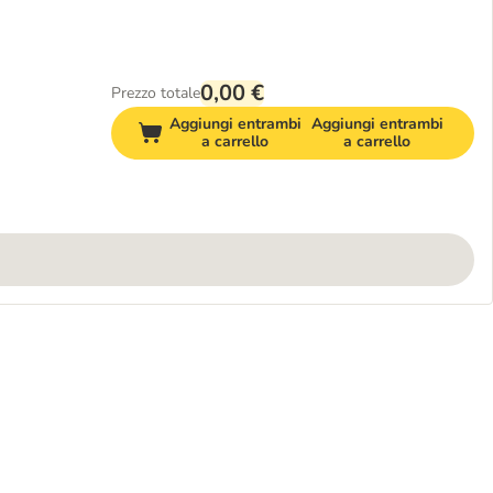
0,00 €
Prezzo totale
Aggiungi entrambi
Aggiungi entrambi
a carrello
a carrello