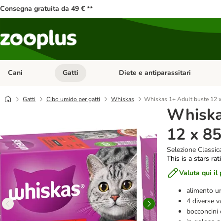
Consegna gratuita da 49 € **
Cani
Gatti
Diete e antiparassitari
Apri Menu Categoria: Cani
Apri Menu Categoria: Gatti
Gatti
Cibo umido per gatti
Whiskas
Whiskas 1+ Adult buste 12 x
Whiska
12 x 85
Selezione Classic
This is a stars ra
Valuta qui il
alimento um
4 diverse v
bocconcini 