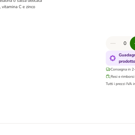
elatina o salsa delicata
, vitamina C e zinco
Guadagn
prodott
Consegna in 2-
Resi e rimborsi
Tutti i prezzi IVA i