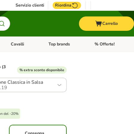
Servizio clienti
Riordina
Carrello
Cavalli
Top brands
% Offerte!
ccelli
Apri Menu Categoria: Acquaristica
Apri Menu Categoria: Cavalli
Apri Menu Categoria: T
o (3
% extra sconto disponibile
one Classica in Salsa
.19
on del -20%
Consegna