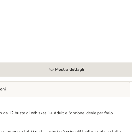
Umido per gatto
Mostra dettagli
oni
o da 12 buste di Whiskas 1+ Adult è l'opzione ideale per farlo
ace proprio a tutti i gatti, anche i più esigenti! Inoltre contiene tutte