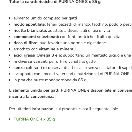
Tutte le caratteristiche di PURINA ONE 8 x 85 g:
alimento umido completo per gatti
molto appetibile:
teneri pezzetti di manzo, tacchino, pollo o pes
ricette bilanciate:
adattate a diversi stili e fasi di vita
componenti selezionati:
con fonti proteiche di alta qualità
ricco di fibre:
può favorire una normale digestione
arricchito con
vitamine e minerali
acidi grassi Omega 3 e 6:
supportano un mantello lucido e una 
in diverse varianti
per offrire varietà al gatto
senza
coloranti e conservanti artificiali e senza esaltatori di sapid
sviluppato con i medici veterinari e nutrizionisti di PURINA ONE
in pratiche buste monoporzione da 85 g
L'alimento umido per gatti PURINA ONE è disponibile in conveni
incontra la convenienza!
Per ulteriori informazioni sui prodotti, clicca il seguente link:
PURINA ONE 4 x 85 g