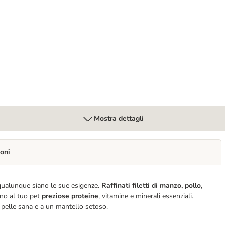
rocchette per gatto
Mostra dettagli
oni
qualunque siano le sue esigenze.
Raffinati filetti
di manzo, pollo,
ano al tuo pet
preziose proteine
, vitamine e minerali essenziali.
 pelle sana e a un mantello setoso.