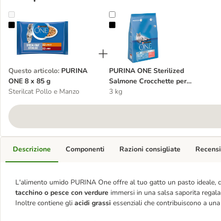
PURINA ONE 8 x 85 g
PURINA ONE Sterilized Salmone C
Questo articolo
:
PURINA
PURINA ONE Sterilized
ONE 8 x 85 g
Salmone Crocchette per
Sterilcat Pollo e Manzo
gatto
3 kg
Descrizione
Componenti
Razioni consigliate
Recensi
L'alimento umido PURINA One offre al tuo gatto un pasto ideale, 
tacchino o pesce con verdure
immersi in una salsa saporita regal
Inoltre contiene gli
acidi grassi
essenziali che contribuiscono a una