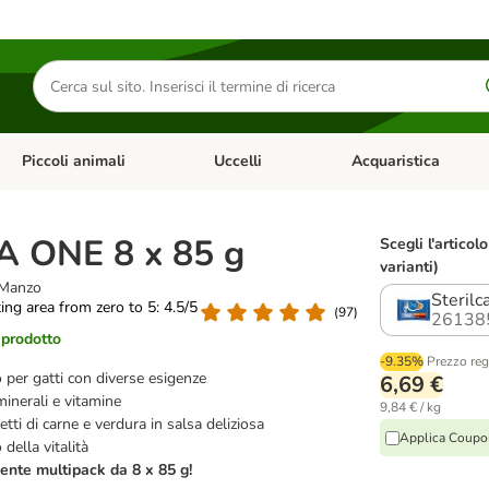
Cerca
prodotti
Piccoli animali
Uccelli
Acquaristica
Apri Menu Categoria: Diete e antiparassitari
Apri Menu Categoria: Piccoli animali
Apri Menu Categoria: U
 ONE 8 x 85 g
Scegli l'articolo
varianti)
e Manzo
Sterilc
ting area from zero to 5: 4.5/5
(
97
)
26138
 prodotto
-9.35%
Prezzo reg
 per gatti con diverse esigenze
6,69 €
minerali e vitamine
9,84 € / kg
etti di carne e verdura in salsa deliziosa
Applica Coupo
della vitalità
ente multipack da 8 x 85 g!