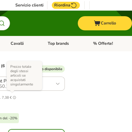
Servizio clienti
Riordina
Carrello
Cavalli
Top brands
% Offerte!
ccelli
Apri Menu Categoria: Acquaristica
Apri Menu Categoria: Cavalli
Apri Menu Categoria: T
 (6
Prezzo totale
% extra sconto disponibile
degli stessi
articoli se
acquistati
at Pollo e Manzo
singolarmente
50.2
.
7,38 €
n del -20%