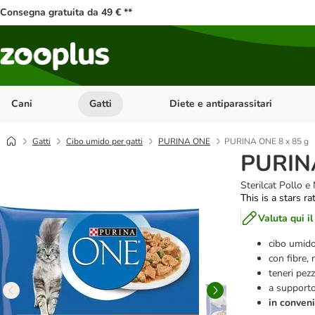
Consegna gratuita da 49 € **
Cani
Gatti
Diete e antiparassitari
Apri Menu Categoria: Cani
Apri Menu Categoria: Gatti
Gatti
Cibo umido per gatti
PURINA ONE
PURINA ONE 8 x 85 g
PURINA
Sterilcat Pollo 
This is a stars ra
Valuta qui il
cibo umido
con fibre, 
teneri pezz
a supporto 
in conveni