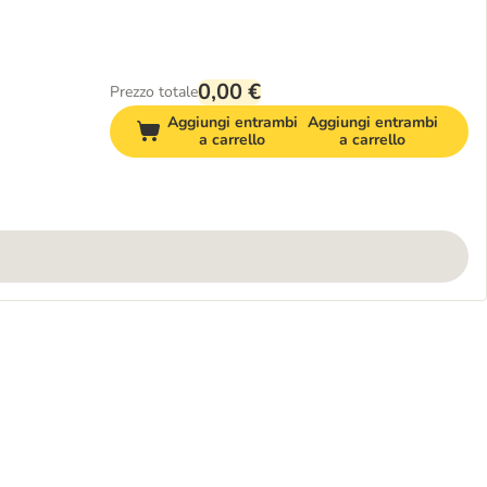
0,00 €
Prezzo totale
Aggiungi entrambi
Aggiungi entrambi
a carrello
a carrello