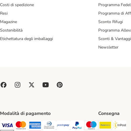
Costi di spedizione
Programma Fedel
Resi
Programma di Affi
Magazine
Sconto Rifugi
Sostenibilità
Programma Alleva
Etichettatura degli imballaggi
Sconti & Vantaggi
Newsletter
Modalità di pagamento
Consegna
Poste Ital
In
Paga con Visa. Payment Method
Paga con Mastercard. Payment Method
Paga con American Express. Payment Method
Paga con Diners Club. Payment Method
Paga con Postepay. Payment Method
Paga con PayPal. Payment Meth
Paga con Maestro. Paym