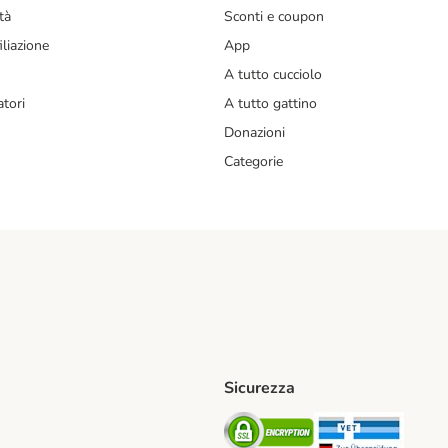
tà
Sconti e coupon
liazione
App
A tutto cucciolo
tori
A tutto gattino
Donazioni
Categorie
Sicurezza
iane. Shipping Method
Post. Shipping Method
Security
Securit
od
ent Method