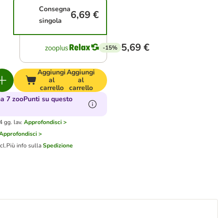
Consegna
6,69 €
singola
5,69 €
-15%
Aggiungi
Aggiungi
al
al
carrello
carrello
 7 zooPunti su questo
 gg. lav.
Approfondisci >
Approfondisci >
cl.
Più info sulla
Spedizione