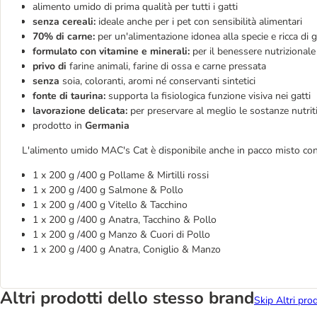
alimento umido di prima qualità per tutti i gatti
senza cereali:
ideale anche per i pet con sensibilità alimentari
70% di carne:
per un'alimentazione idonea alla specie e ricca di 
formulato con vitamine e minerali:
per il benessere nutrizionale
privo di
farine animali, farine di ossa e carne pressata
senza
soia, coloranti, aromi né conservanti sintetici
fonte di taurina:
supporta la fisiologica funzione visiva nei gatti
lavorazione delicata:
per preservare al meglio le sostanze nutrit
prodotto in
Germania
L'alimento umido MAC's Cat è disponibile anche in pacco misto con 
1 x 200 g /400 g Pollame & Mirtilli rossi
1 x 200 g /400 g Salmone & Pollo
1 x 200 g /400 g Vitello & Tacchino
1 x 200 g /400 g Anatra, Tacchino & Pollo
1 x 200 g /400 g Manzo & Cuori di Pollo
1 x 200 g /400 g Anatra, Coniglio & Manzo
Altri prodotti dello stesso brand
Skip Altri pro