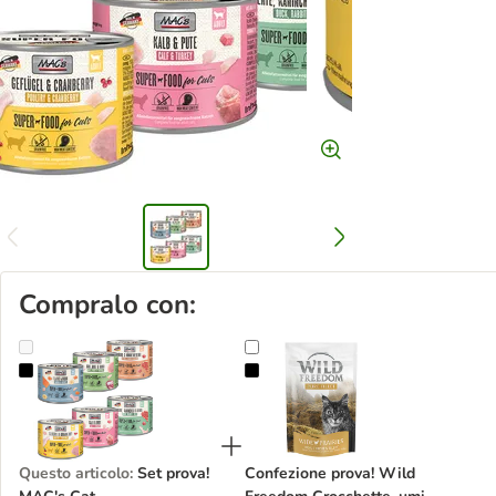
Compralo con:
Set prova! MAC's Cat
Confezione prova! Wild Freedom Cr
Questo articolo
:
Set prova!
Confezione prova! Wild