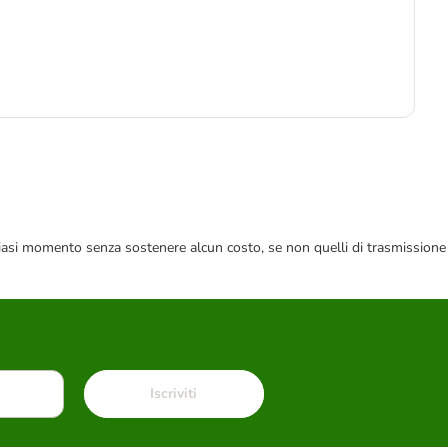
1
10,
 qualsiasi momento senza sostenere alcun costo, se non quelli di trasmissione
Iscriviti