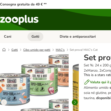
Consegna gratuita da 49 € **
Cani
Gatti
Diete e antiparassitari
Apri Menu Categoria: Cani
Apri Menu Categoria: Gatti
Gatti
Cibo umido per gatti
MAC's
Set prova! MAC's Cat
Set pr
Set %: 24 x 200 g
2xManzo, 2xConig
This is a stars ra
Valuta qui il
Alimento umido
soia né glutine, pr
taurina,
disponibi