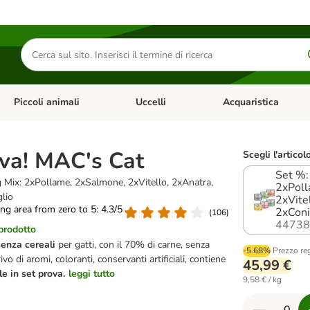
Cerca
prodotti
Piccoli animali
Uccelli
Acquaristica
Apri Menu Categoria: Diete e antiparassitari
Apri Menu Categoria: Piccoli animali
Apri Menu Categoria: U
ova! MAC's Cat
Scegli l'articol
Set %:
 Mix: 2xPollame, 2xSalmone, 2xVitello, 2xAnatra,
2xPoll
lio
2xVite
ting area from zero to 5: 4.3/5
2xConi
(
106
)
44738
 prodotto
senza cereali
per gatti, con il 70% di carne, senza
-5.68%
Prezzo re
ivo di aromi, coloranti, conservanti artificiali,
contiene
45,99 €
le in set prova.
leggi tutto
9,58 € / kg