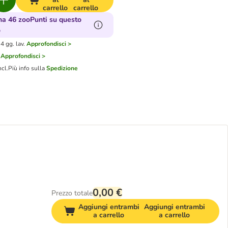
carrello
carrello
a 46 zooPunti su questo
o
4 gg. lav.
Approfondisci >
Approfondisci >
ncl.
Più info sulla
Spedizione
0,00 €
Prezzo totale
Aggiungi entrambi
Aggiungi entrambi
a carrello
a carrello