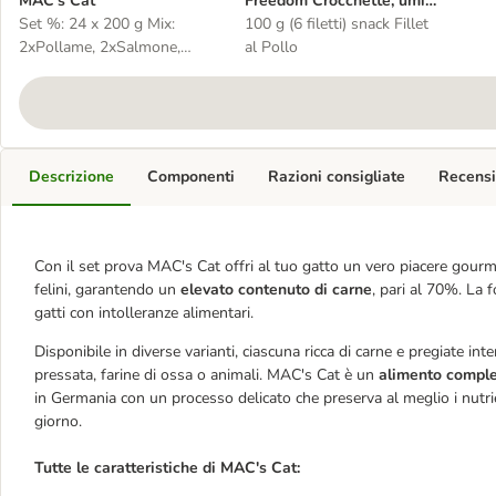
MAC's Cat
Freedom Crocchette, umido
Set %: 24 x 200 g Mix:
e snack per gatti
100 g (6 filetti) snack Fillet
2xPollame, 2xSalmone,
al Pollo
2xVitello, 2xAnatra,
2xManzo, 2xConiglio
Descrizione
Componenti
Razioni consigliate
Recensi
Con il set prova MAC's Cat offri al tuo gatto un vero piacere gourmet.
felini, garantendo un
elevato contenuto di carne
, pari al 70%. La
gatti con intolleranze alimentari.
Disponibile in diverse varianti, ciascuna ricca di carne e pregiate inte
pressata, farine di ossa o animali. MAC's Cat è un
alimento comple
in Germania con un processo delicato che preserva al meglio i nutrie
giorno.
Tutte le caratteristiche di MAC's Cat: