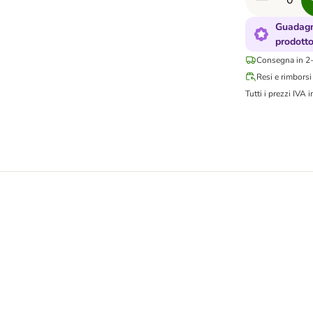
Guadagn
prodott
Consegna in 2-
Resi e rimborsi
Tutti i prezzi IVA i
occhette, umido e snack per gatti