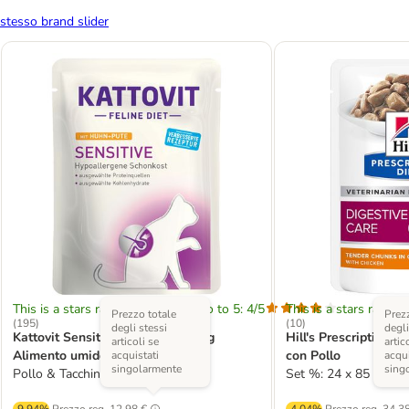
stesso brand slider
This is a stars rating area from zero to 5: 4/5
This is a stars rating 
Prezzo totale
Prezz
(
195
)
(
10
)
degli stessi
degli
Kattovit Sensitive Buste 12 x 85 g
Hill's Prescription D
articoli se
artic
Alimento umido per gatti
con Pollo
acquistati
acqui
singolarmente
sing
Pollo & Tacchino
Set %: 24 x 85 g
-9.94%
Prezzo reg.
12,98 €
-4.04%
Prezzo reg.
34,38