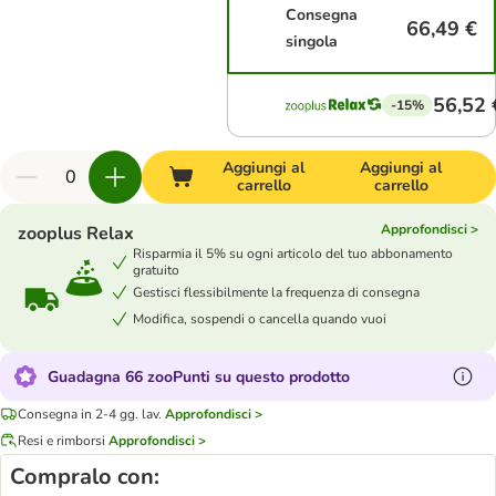
Consegna
66,49 €
singola
56,52 
-15%
Aggiungi al
Aggiungi al
carrello
carrello
Approfondisci >
zooplus Relax
Risparmia il 5% su ogni articolo del tuo abbonamento
gratuito
Gestisci flessibilmente la frequenza di consegna
Modifica, sospendi o cancella quando vuoi
Guadagna 66 zooPunti su questo prodotto
Consegna in 2-4 gg. lav.
Approfondisci >
Resi e rimborsi
Approfondisci >
Compralo con: