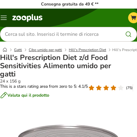
Consegna gratuita da 49 € **
Overview
catalogo
Cerca
prodotti
Gatti
Cibo umido per gatti
Hill's Prescription Diet
Hill's Prescrip
Hill's Prescription Diet z/d Food
Sensitivities Alimento umido per
gatti
24 x 156 g
This is a stars rating area from zero to 5: 4.1/5
(
75
)
Valuta qui il prodotto