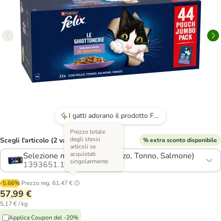
I gatti adorano il prodotto Felix, preferendolo ad altre marche più costose.
Prezzo totale
degli stessi
Scegli l'articolo (2 varianti)
% extra sconto disponibile
articoli se
acquistati
Selezione mista (Pollo, Manzo, Tonno, Salmone)
singolarmente
1393651.1
-5.66%
Prezzo reg.
61,47 €
57,99 €
5,17 € / kg
Applica Coupon del -20%