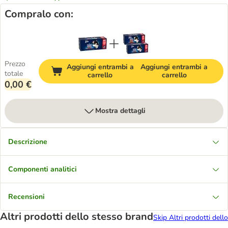
Compralo con:
Prezzo
Aggiungi entrambi a
Aggiungi entrambi a
totale
carrello
carrello
0,00 €
Mostra dettagli
Descrizione
Componenti analitici
Recensioni
Altri prodotti dello stesso brand
Skip Altri prodotti dello