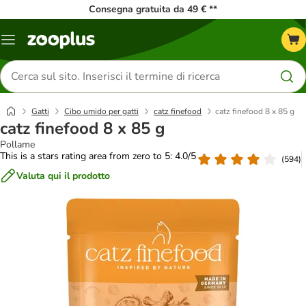
Consegna gratuita da 49 € **
Overview
catalogo
Cerca
prodotti
Gatti
Cibo umido per gatti
catz finefood
catz finefood 8 x 85 g
catz finefood 8 x 85 g
Pollame
This is a stars rating area from zero to 5: 4.0/5
(
594
)
Valuta qui il prodotto