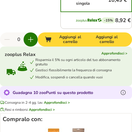
10,49 €
singola
8,92 €
-15%
Aggiungi al
Aggiungi al
carrello
carrello
Approfondisci >
zooplus Relax
Risparmia il 5% su ogni articolo del tuo abbonamento
gratuito
Gestisci flessibilmente la frequenza di consegna
Modifica, sospendi o cancella quando vuoi
Guadagna 10 zooPunti su questo prodotto
Consegna in 2-4 gg. lav.
Approfondisci >
Resi e rimborsi
Approfondisci >
Compralo con: