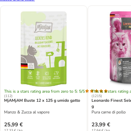
This is a stars rating area from zero to 5: 5/5
This is a stars rating 
(
112
)
(
1215
)
MjAMjAM Buste 12 x 125 g umido gatto
Leonardo Finest Sel
g
Manzo & Zucca al vapore
Pura carne di pollo
25,99 €
23,99 €
17,33 € / kg
17,64 € / kg