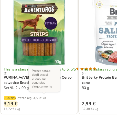
This is a stars rating area from zero to 5: 5/5
This is a stars rating 
Prezzo totale
(
1
)
(
4
)
degli stessi
PURINA AdVENTuROS Strips con Cervo
Brit Jerky Protein 
articoli se
selvatico Snack per cane
cane
acquistati
singolarmente
Set %: 2 x 90 g
80 g
-10.89%
Prezzo reg.
3,58 €
3,19 €
2,99 €
17,72 € / kg
37,38 € / kg