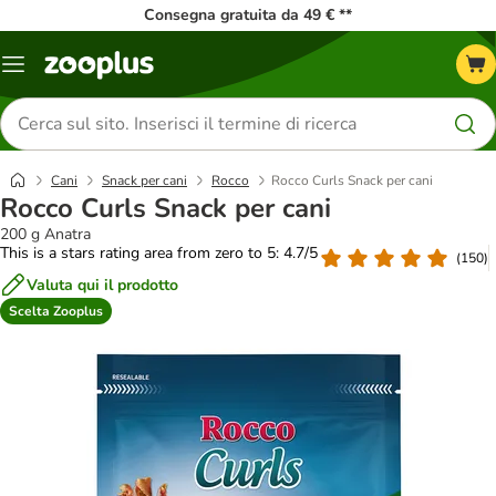
Consegna gratuita da 49 € **
Overview
catalogo
Cerca
prodotti
Cani
Snack per cani
Rocco
Rocco Curls Snack per cani
Rocco Curls Snack per cani
200 g Anatra
This is a stars rating area from zero to 5: 4.7/5
(
150
)
Valuta qui il prodotto
Scelta Zooplus