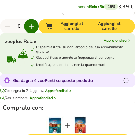
3,39 €
-15%
Aggiungi al
Aggiungi al
carrello
carrello
Approfondisci >
zooplus Relax
Risparmia il 5% su ogni articolo del tuo abbonamento
gratuito
Gestisci flessibilmente la frequenza di consegna
Modifica, sospendi o cancella quando vuoi
Guadagna 4 zooPunti su questo prodotto
Consegna in 2-4 gg. lav.
Approfondisci >
Resi e rimborsi
Approfondisci >
Compralo con: