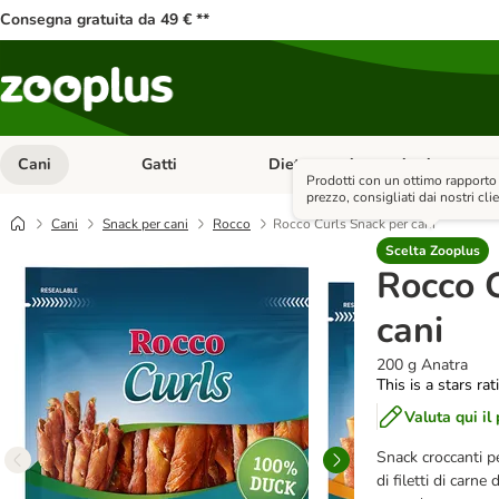
Consegna gratuita da 49 € **
Cani
Gatti
Diete e antiparassitari
Apri Menu Categoria: Cani
Apri Menu Categoria: Gatti
Prodotti con un ottimo rapporto
prezzo, consigliati dai nostri clie
Cani
Snack per cani
Rocco
Rocco Curls Snack per cani
Scelta Zooplus
Rocco 
cani
200 g Anatra
This is a stars ra
Valuta qui il
Snack croccanti pe
di filetti di carne