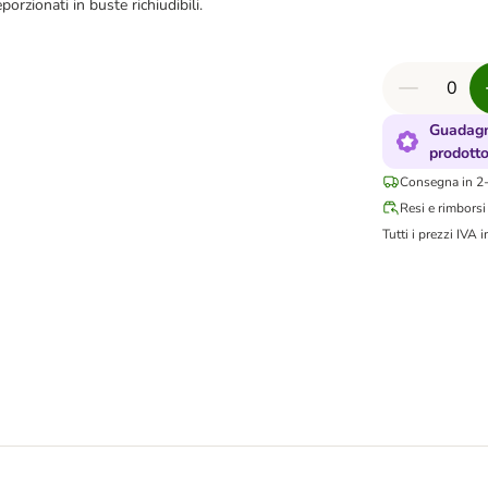
rzionati in buste richiudibili.
Guadagn
prodott
Consegna in 2-
Resi e rimborsi
Tutti i prezzi IVA i