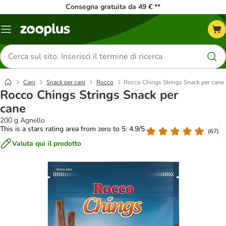
Consegna gratuita da 49 € **
Overview
catalogo
Cerca
prodotti
Cani
Snack per cani
Rocco
Rocco Chings Strings Snack per cane
Rocco Chings Strings Snack per
cane
200 g Agnello
This is a stars rating area from zero to 5: 4.9/5
(
67
)
Valuta qui il prodotto