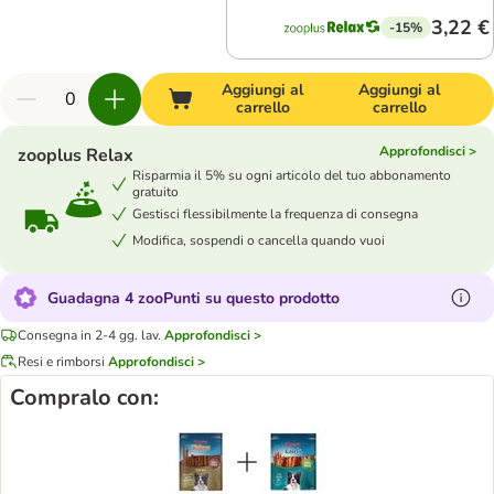
3,22 €
-15%
Aggiungi al
Aggiungi al
carrello
carrello
Approfondisci >
zooplus Relax
Risparmia il 5% su ogni articolo del tuo abbonamento
gratuito
Gestisci flessibilmente la frequenza di consegna
Modifica, sospendi o cancella quando vuoi
Guadagna 4 zooPunti su questo prodotto
Consegna in 2-4 gg. lav.
Approfondisci >
Resi e rimborsi
Approfondisci >
Compralo con: