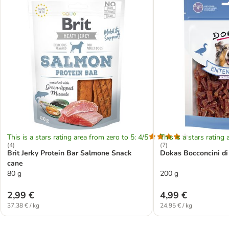
This is a stars rating area from zero to 5: 4/5
This is a stars rating 
(
4
)
(
7
)
Brit Jerky Protein Bar Salmone Snack
Dokas Bocconcini di
cane
80 g
200 g
2,99 €
4,99 €
37,38 € / kg
24,95 € / kg