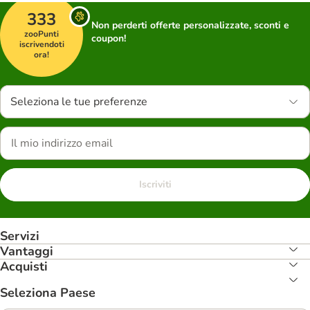
333
Non perderti offerte personalizzate, sconti e
zooPunti
coupon!
iscrivendoti
ora!
Seleziona le tue preferenze
Iscriviti
Servizi
Vantaggi
Acquisti
Seleziona Paese