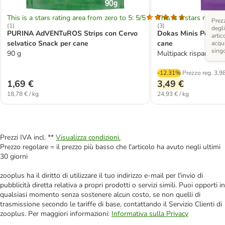
This is a stars rating area from zero to 5: 5/5
This is a stars rating 
Prezz
(
1
)
(
3
)
degli
PURINA AdVENTuROS Strips con Cervo
Dokas Minis Petto d
artic
selvatico Snack per cane
cane
acqui
sing
90 g
Multipack risparmio: 
-12.31%
Prezzo reg.
3,9
1,69 €
3,49 €
18,78 € / kg
24,93 € / kg
Prezzi IVA incl. **
Visualizza condizioni.
Prezzo regolare = il prezzo più basso che l'articolo ha avuto negli ultimi
30 giorni
zooplus ha il diritto di utilizzare il tuo indirizzo e-mail per l'invio di
pubblicità diretta relativa a propri prodotti o servizi simili. Puoi opporti in
qualsiasi momento senza sostenere alcun costo, se non quelli di
trasmissione secondo le tariffe di base, contattando il Servizio Clienti di
zooplus. Per maggiori informazioni:
Informativa sulla Privacy