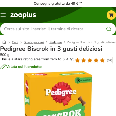
Consegna gratuita da 49 € **
Overview
catalogo
Cerca
prodotti
Cani
Snack per cani
Pedigree
Pedigree Biscrok in 3 gusti delizios
Pedigree Biscrok in 3 gusti deliziosi
500 g
This is a stars rating area from zero to 5: 4.7/5
(
52
)
Valuta qui il prodotto