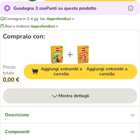
Guadagna 3 zooPunti su questo prodotto
Consegna in 2-4 gg. lav.
Approfondisci >
Resi e rimborsi
Approfondisci >
Compralo con:
Prezzo
Aggiungi entrambi a
Aggiungi entrambi a
totale
carrello
carrello
0,00 €
Mostra dettagli
Descrizione
Componenti