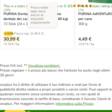
This is a stars rating area from zero to 5: 5/5
This is a stars rating 
Prezzo totale
(
295
)
(
70
)
degli stessi
PURINA Dentalife Snack per igiene
PURINA AdVENTuRO
articoli se
dentale dei cani di tg grande (25-40 kg)
per cane
acquistati
singolarmente
72 Stick (24 x 106 g)
300 g
-3.04%
Prezzo reg.
31,96 €
30,99 €
4,49 €
12,18 € / kg
14,97 € / kg
Prezzi IVA incl. **
Visualizza condizioni.
Prezzo regolare = il prezzo più basso che l'articolo ha avuto negli ultimi
30 giorni
zooplus ha il diritto di utilizzare il tuo indirizzo e-mail per l'invio di
pubblicità diretta relativa a propri prodotti o servizi simili. Puoi opporti in
qualsiasi momento senza sostenere alcun costo, se non quelli di
trasmissione secondo le tariffe di base, contattando il Servizio Clienti di
zooplus. Per maggiori informazioni:
Informativa sulla Privacy