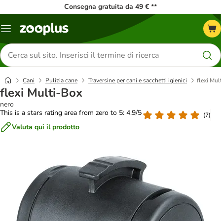
Consegna gratuita da 49 € **
Overview
catalogo
Cerca
prodotti
Cani
Pulizia cane
Traversine per cani e sacchetti igienici
flexi Mul
flexi Multi-Box
nero
This is a stars rating area from zero to 5: 4.9/5
(
7
)
Valuta qui il prodotto