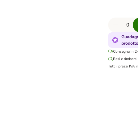
Guadagn
prodott
Consegna in 2-
Resi e rimborsi
Tutti i prezzi IVA i