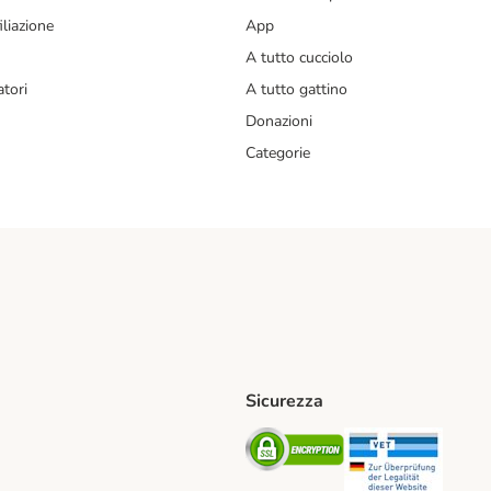
liazione
App
A tutto cucciolo
tori
A tutto gattino
Donazioni
Categorie
Sicurezza
iane. Shipping Method
Post. Shipping Method
Security
Securit
od
ent Method