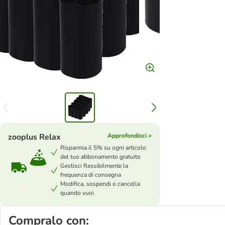
zooplus Relax
Approfondisci >
Risparmia il 5% su ogni articolo
del tuo abbonamento gratuito
Gestisci flessibilmente la
frequenza di consegna
Modifica, sospendi o cancella
quando vuoi
Compralo con: