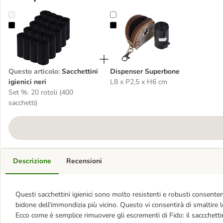
Sacchettini igienici neri
Dispenser Superbone
Questo articolo
:
Sacchettini
Dispenser Superbone
igienici neri
L8 x P2,5 x H6 cm
Set %: 20 rotoli (400
sacchetti)
Descrizione
Recensioni
Questi sacchettini igienici sono molto resistenti e robusti consenten
bidone dell'immondizia più vicino. Questo vi consentirà di smaltire l
Ecco come è semplice rimuovere gli escrementi di Fido: il saccchett