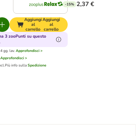
2,37 €
-15%
Aggiungi
Aggiungi
al
al
carrello
carrello
a 3 zooPunti su questo
o
4 gg. lav.
Approfondisci >
Approfondisci >
ncl.
Più info sulla
Spedizione