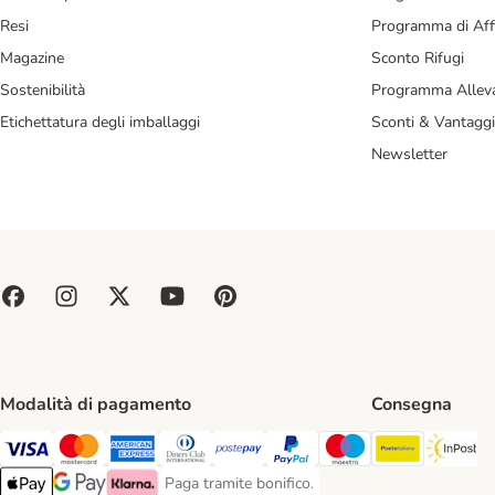
Resi
Programma di Affi
Magazine
Sconto Rifugi
Sostenibilità
Programma Alleva
Etichettatura degli imballaggi
Sconti & Vantaggi
Newsletter
Modalità di pagamento
Consegna
Poste Ital
In
Paga con Visa. Payment Method
Paga con Mastercard. Payment Method
Paga con American Express. Payment Method
Paga con Diners Club. Payment Method
Paga con Postepay. Payment Method
Paga con PayPal. Payment Meth
Paga con Maestro. Paym
Paga tramite bonifico.
Paga tramite bonifico. Payment Method