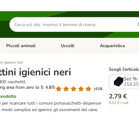
Cerca
prodotti
Piccoli animali
Uccelli
Acquaristica
Apri Menu Categoria: Diete e antiparassitari
Apri Menu Categoria: Piccoli animali
Apri Menu Categoria: U
ni igienici neri
ini igienici neri
Scegli l'articol
Set %: 
400 sacchetti)
35635
ting area from zero to 5: 4.8/5
(
418
)
2,79 €
 prodotto
ci per ricaricare tutti i comuni portasacchetti-dispenser
0,01 € / cad.
n modo semplice ed igienico gli escrementi del cane.