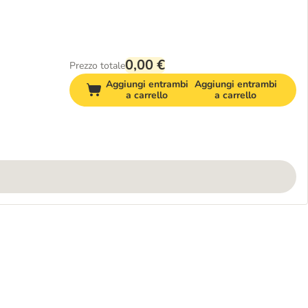
0,00 €
Prezzo totale
Aggiungi entrambi
Aggiungi entrambi
a carrello
a carrello