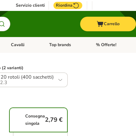
Servizio clienti
Riordina
Carrello
Cavalli
Top brands
% Offerte!
ccelli
Apri Menu Categoria: Acquaristica
Apri Menu Categoria: Cavalli
Apri Menu Categoria: T
o (2 varianti)
20 rotoli (400 sacchetti)
2.3
Consegna
2,79 €
singola