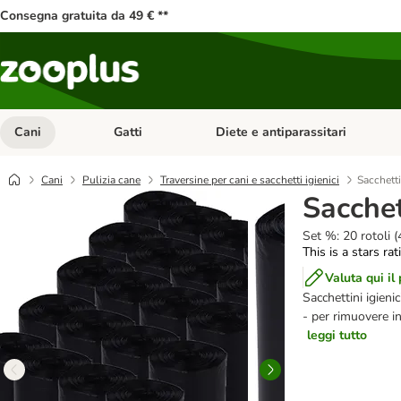
Consegna gratuita da 49 € **
Cani
Gatti
Diete e antiparassitari
Apri Menu Categoria: Cani
Apri Menu Categoria: Gatti
Cani
Pulizia cane
Traversine per cani e sacchetti igienici
Sacchetti
Sacchett
Set %: 20 rotoli (
This is a stars ra
Valuta qui il
Sacchettini igieni
- per rimuovere i
leggi tutto