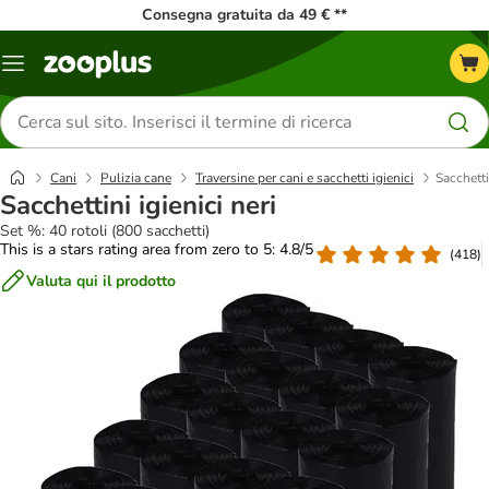
Consegna gratuita da 49 € **
Overview
catalogo
Cerca
prodotti
Cani
Pulizia cane
Traversine per cani e sacchetti igienici
Sacchetti
Sacchettini igienici neri
Set %: 40 rotoli (800 sacchetti)
This is a stars rating area from zero to 5: 4.8/5
(
418
)
Valuta qui il prodotto