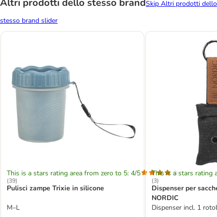
Altri prodotti dello stesso brand
Skip Altri prodotti dello
stesso brand slider
This is a stars rating area from zero to 5: 4/5
This is a stars rating 
(
39
)
(
3
)
Pulisci zampe Trixie in silicone
Dispenser per sacchet
NORDIC
M–L
Dispenser incl. 1 roto