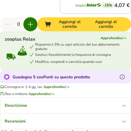
4,07 €
-15%
Aggiungi al
Aggiungi al
carrello
carrello
Approfondisci >
zooplus Relax
Risparmia il 5% su ogni articolo del tuo abbonamento
gratuito
Gestisci flessibilmente la frequenza di consegna
Modifica, sospendi o cancella quando vuoi
Guadagna 5 zooPunti su questo prodotto
Consegna in 2-4 gg. lav.
Approfondisci >
Resi e rimborsi
Approfondisci >
Descrizione
Recensioni