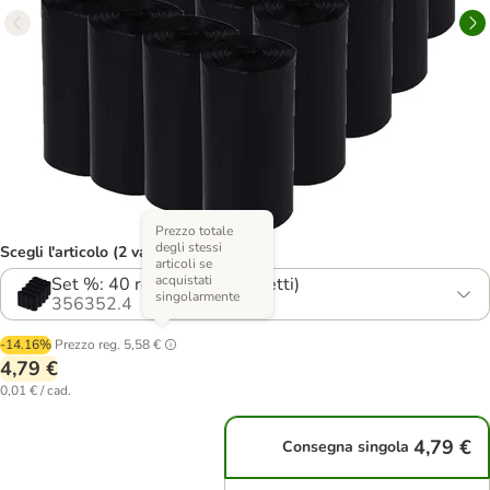
Prezzo totale
degli stessi
Scegli l'articolo (2 varianti)
articoli se
acquistati
Set %: 40 rotoli (800 sacchetti)
singolarmente
356352.4
-14.16%
Prezzo reg.
5,58 €
4,79 €
0,01 € / cad.
4,79 €
Consegna singola