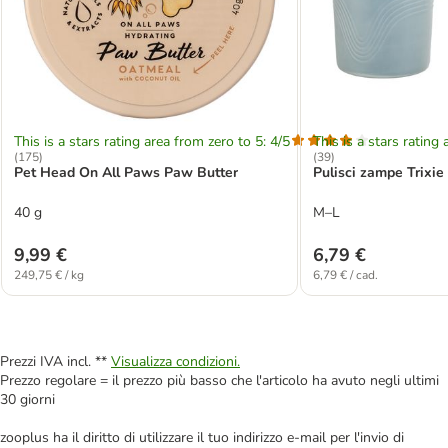
This is a stars rating area from zero to 5: 4/5
This is a stars rating 
(
175
)
(
39
)
Pet Head On All Paws Paw Butter
Pulisci zampe Trixie 
40 g
M–L
9,99 €
6,79 €
249,75 € / kg
6,79 € / cad.
Prezzi IVA incl. **
Visualizza condizioni.
Prezzo regolare = il prezzo più basso che l'articolo ha avuto negli ultimi
30 giorni
zooplus ha il diritto di utilizzare il tuo indirizzo e-mail per l'invio di