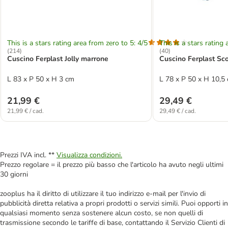
This is a stars rating area from zero to 5: 4/5
This is a stars rating 
(
214
)
(
40
)
Cuscino Ferplast Jolly marrone
Cuscino Ferplast Scot
L 83 x P 50 x H 3 cm
L 78 x P 50 x H 10,5
21,99 €
29,49 €
21,99 € / cad.
29,49 € / cad.
Prezzi IVA incl. **
Visualizza condizioni.
Prezzo regolare = il prezzo più basso che l'articolo ha avuto negli ultimi
30 giorni
zooplus ha il diritto di utilizzare il tuo indirizzo e-mail per l'invio di
pubblicità diretta relativa a propri prodotti o servizi simili. Puoi opporti in
qualsiasi momento senza sostenere alcun costo, se non quelli di
trasmissione secondo le tariffe di base, contattando il Servizio Clienti di