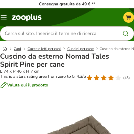
Consegna gratuita da 49 € **
Overview
catalogo
Cerca
prodotti
Cani
Cucce e letti per cani
Cuscini per cane
Cuscino da esterno N
Cuscino da esterno Nomad Tales
Spirit Pine per cane
L 74 x P 46 x H 7 cm
This is a stars rating area from zero to 5: 4.3/5
(
43
)
Valuta qui il prodotto