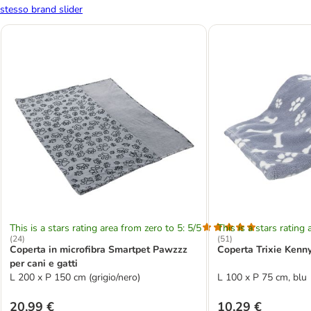
stesso brand slider
This is a stars rating area from zero to 5: 5/5
This is a stars rating 
(
24
)
(
51
)
Coperta in microfibra Smartpet Pawzzz
Coperta Trixie Kenn
per cani e gatti
L 200 x P 150 cm (grigio/nero)
L 100 x P 75 cm, blu
20,99 €
10,29 €