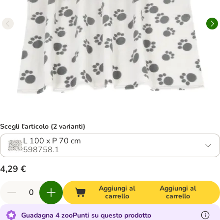
Scegli l'articolo (2 varianti)
L 100 x P 70 cm
598758.1
4,29 €
Aggiungi al
Aggiungi al
carrello
carrello
Guadagna 4 zooPunti su questo prodotto