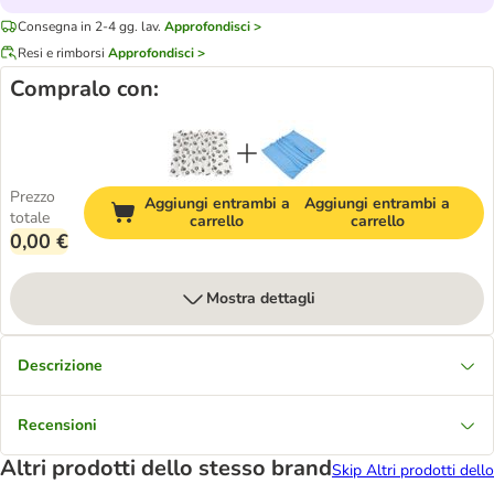
Consegna in 2-4 gg. lav.
Approfondisci >
Resi e rimborsi
Approfondisci >
Compralo con:
Prezzo
Aggiungi entrambi a
Aggiungi entrambi a
totale
carrello
carrello
0,00 €
Mostra dettagli
Descrizione
Recensioni
Altri prodotti dello stesso brand
Skip Altri prodotti dello