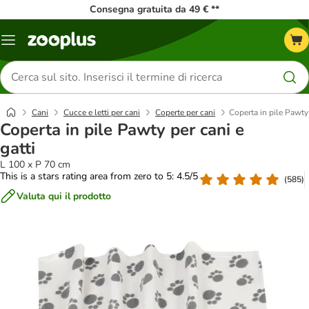
Consegna gratuita da 49 € **
Overview
catalogo
Cerca
prodotti
Cani
Cucce e letti per cani
Coperte per cani
Coperta in pile Pawty 
Coperta in pile Pawty per cani e
gatti
L 100 x P 70 cm
This is a stars rating area from zero to 5: 4.5/5
(
585
)
Valuta qui il prodotto