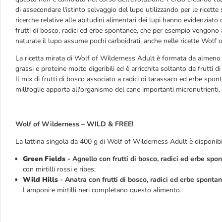
di assecondare l'istinto selvaggio del lupo utilizzando per le ricette
ricerche relative alle abitudini alimentari dei lupi hanno evidenziato
frutti di bosco, radici ed erbe spontanee, che per esempio vengono 
naturale il lupo assume pochi carboidrati, anche nelle ricette Wolf 
La ricetta mirata di Wolf of Wilderness Adult è formata da almeno i
grassi e proteine molto digeribili ed è arricchita soltanto da frutti d
Il mix di frutti di bosco associato a radici di tarassaco ed erbe spon
millfoglie apporta all'organismo del cane importanti micronutrienti,
Wolf of Wilderness – WILD & FREE!
La lattina singola da 400 g di Wolf of Wilderness Adult è disponibil
Green Fields
- Agnello con frutti di bosco, radici ed erbe spo
con mirtilli rossi e ribes;
Wild Hills
- Anatra con frutti di bosco, radici ed erbe sponta
Lamponi e mirtilli neri completano questo alimento.