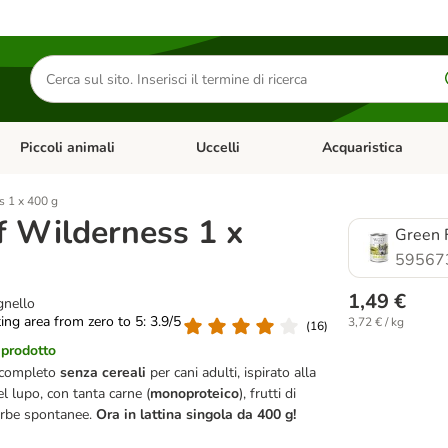
Cerca
prodotti
Piccoli animali
Uccelli
Acquaristica
Apri Menu Categoria: Diete e antiparassitari
Apri Menu Categoria: Piccoli animali
Apri Menu Categoria: U
s 1 x 400 g
f Wilderness 1 x
Green F
59567
1,49 €
gnello
ting area from zero to 5: 3.9/5
3,72 € / kg
(
16
)
 prodotto
 completo
senza cereali
per cani adulti, ispirato alla
el lupo, con tanta carne (
monoproteico
), frutti di
 erbe spontanee.
Ora in lattina singola da 400 g!