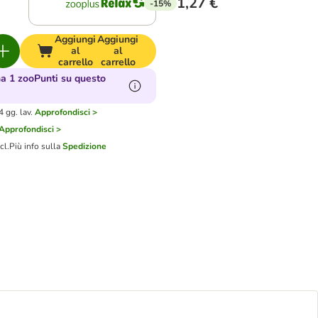
1,27 €
-15%
Aggiungi
Aggiungi
al
al
carrello
carrello
 1 zooPunti su questo
 gg. lav.
Approfondisci >
Approfondisci >
cl.
Più info sulla
Spedizione