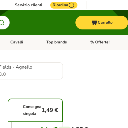
Servizio clienti
Riordina
Carrello
Cavalli
Top brands
% Offerte!
ccelli
Apri Menu Categoria: Acquaristica
Apri Menu Categoria: Cavalli
Apri Menu Categoria: T
ields - Agnello
3.0
Consegna
1,49 €
singola