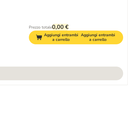
0,00 €
Prezzo totale
Aggiungi entrambi
Aggiungi entrambi
a carrello
a carrello