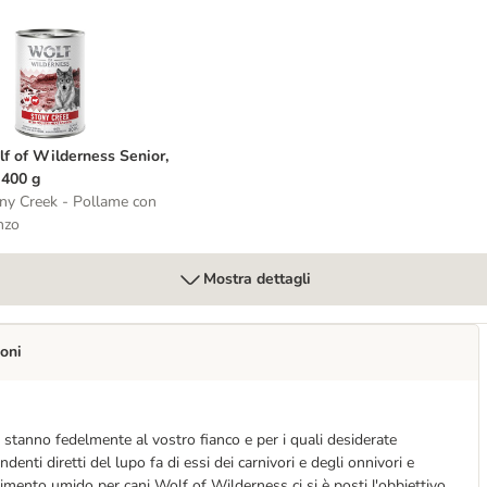
Adult Stony Creek 1 x 400 g umido per cane
olf of Wilderness Senior, 1 x 400 g
f of Wilderness Senior,
 400 g
ny Creek - Pollame con
nzo
Mostra dettagli
oni
 stanno fedelmente al vostro fianco e per i quali desiderate
endenti diretti del lupo fa di essi dei carnivori e degli onnivori e
imento umido per cani Wolf of Wilderness ci si è posti l'obbiettivo