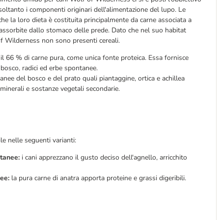
 soltanto i componenti originari dell'alimentazione del lupo. Le
 che la loro dieta è costituita principalmente da carne associata a
assorbite dallo stomaco delle prede. Dato che nel suo habitat
of Wilderness non sono presenti cereali.
l 66 % di carne pura, come unica fonte proteica. Essa fornisce
i bosco, radici ed erbe spontanee.
tanee del bosco e del prato quali piantaggine, ortica e achillea
 minerali e sostanze vegetali secondarie.
e nelle seguenti varianti:
ntanee:
i cani apprezzano il gusto deciso dell'agnello, arricchito
nee:
la pura carne di anatra apporta proteine e grassi digeribili.