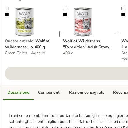
Wolf of Wilderness 1 x 400 g
Wolf of Wilderness "Expedition" 
W
Questo articolo
:
Wolf of
Wolf of Wilderness
Wol
Wilderness 1 x 400 g
"Expedition" Adult Stony
1 x
Green Fields - Agnello
Creek 1 x 400 g umido per
400 g
Sto
cane
ma
Descrizione
Componenti
Razioni consigliate
Recensi
I cani sono membri molto importanti della famiglia, che ogni giorno
soltanto gli alimenti migliori possibili. Il fatto che i cani siano i disc
questo non è cambiato nel corso dell'evoluzione. Perciò creando l'al