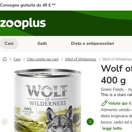
Consegna gratuita da 49 € **
Cani
Gatti
Diete e antiparassitari
Apri Menu Categoria: Cani
Apri Menu Categoria: Gatti
Cani
Cibo umido per cani
Wolf of Wilderness
Wolf of Wildernes
Wolf o
400 g
Green Fields - A
This is a stars ra
Valuta qui il
Alimento umido
dieta originaria d
bosco, radici ed
leggi tutto