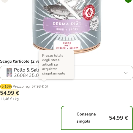
Prezzo totale
degli stessi
Scegli l'articolo (2 varianti)
articoli se
acquistati
Pollo & Salmone
singolarmente
2608435.0
-5.16%
Prezzo reg.
57,98 €
54,99 €
11,46 € / kg
Consegna
54,99 €
singola