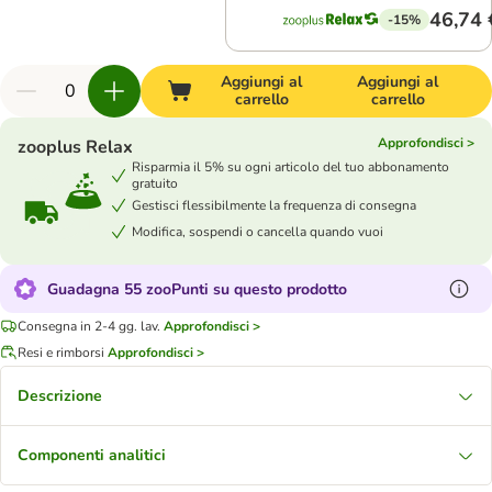
46,74 
-15%
Aggiungi al
Aggiungi al
carrello
carrello
Approfondisci >
zooplus Relax
Risparmia il 5% su ogni articolo del tuo abbonamento
gratuito
Gestisci flessibilmente la frequenza di consegna
Modifica, sospendi o cancella quando vuoi
Guadagna 55 zooPunti su questo prodotto
Consegna in 2-4 gg. lav.
Approfondisci >
Resi e rimborsi
Approfondisci >
Descrizione
Componenti analitici