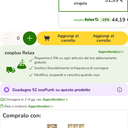
51,99 €
singola
44,19 
-15%
Aggiungi al
Aggiungi al
carrello
carrello
Approfondisci >
zooplus Relax
Risparmia il 5% su ogni articolo del tuo abbonamento
gratuito
Gestisci flessibilmente la frequenza di consegna
Modifica, sospendi o cancella quando vuoi
Guadagna 52 zooPunti su questo prodotto
Consegna in 2-4 gg. lav.
Approfondisci >
Resi e rimborsi
Approfondisci >
Compralo con: