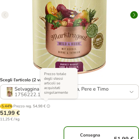
Prezzo totale
degli stessi
Scegli l'articolo (2 varianti)
articoli se
acquistati
Selvaggina e Pollo con Zucca, Pere e Timo
singolarmente
1756222.1
-5.44%
Prezzo reg.
54,98 €
51,99 €
11,25 € / kg
Consegna